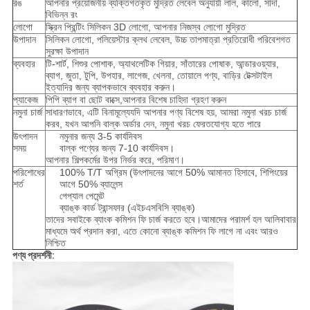
রঙ
আপনার প্রয়োজনীয় ব্যক্তিগতকৃত মুদ্রিত লেবেল অনুযায়ী লাল, কালো, সাদা,
বিভিন্ন রং
লোগো
স্ক্রিন প্রিন্টিং সিলিকন 3D লোগো, আপনার নিজস্ব লোগো মুদ্রিত
উপাদান
সিলিকন লোগো, পলিয়েস্টার ক্লথ লেবেল, উচ্চ তাপমাত্রা প্রতিরোধী পরিবেশগত
সুরক্ষা উপাদান
ব্যবহার
টি-শার্ট, শিশুর পোশাক, অ্যাথলেটিক গিয়ার, সাঁতারের পোষাক, আন্ডারওয়্যার,
ব্যাগ, জুতা, টুপি, উপহার, লাগেজ, খেলনা, তোয়ালে পণ্য, বাড়ির টেক্সটাইল
ইত্যাদির জন্য ব্যাপকভাবে ব্যবহার করুন।
প্যাকেজ
পিপি ব্যাগ বা ছোট বাক্সে
,আপনার বিশেষ চাহিদা গ্রহণ করুন
নমুনা চার্জ
সাধারণভাবে, এটি বিনামূল্যে
যদি আপনার পণ্য বিশেষ হয়, আমরা নমুনা খরচ চার্জ
করব, যখন আপনি বাল্ক অর্ডার দেন, নমুনা খরচ ফেরতযোগ্য হতে পারে
উৎপাদন
নমুনার জন্য 3-5 কার্যদিবস
সময়
বাল্ক পণ্যের জন্য 7-10 কার্যদিবস।
আপনার শিল্পকর্মের উপর নির্ভর করে, পরিমাণ।
পরিশোধের
100% T/T অগ্রিম (উৎপাদনের আগে 50% আমানত হিসাবে, শিপিংয়ের
শর্ত
আগে 50% ব্যালেন্স
পেপ্যাল ​​পেমেন্ট
ব্যাঙ্ক কার্ড ট্রান্সফার (এইচএসবিসি ব্যাঙ্ক)
তাদের সবাইকে ব্যাংক কমিশন ফি চার্জ করতে হবে।আমাদের পরামর্শ হল আলিবাবার
মাধ্যমে অর্থ প্রদান করা, এতে কোনো ব্যাঙ্ক কমিশন ফি লাগে না এবং আরও
নিশ্চিত
পণ্য প্রদর্শনী: