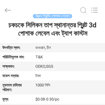
T&K
Garment
Accessories
Co.,Ltd.
All
স্ক্রিন প্রিন্টিং পোশাক লেবেল
Rights
Reserved.
চকচকে সিলিকন তাপ স্থানান্তর প্রিন্ট 3d
বাড়ি
পোশাক লেবেল এবং ট্যাগ কাস্টম
পণ্য
উৎপত্তি স্থল:
ডংগুয়ান, চীন
আমাদের
পরিচিতিমুলক নাম:
T&K
সম্পর্কে
সাক্ষ্যদান:
OEKO,SGS
মডেল নম্বার:
টাকা
কারখানা
ন্যূনতম চাহিদার
1000 পিসি
ভ্রমণ
পরিমাণ:
মূল্য:
$0.08-0.30/pc
মান