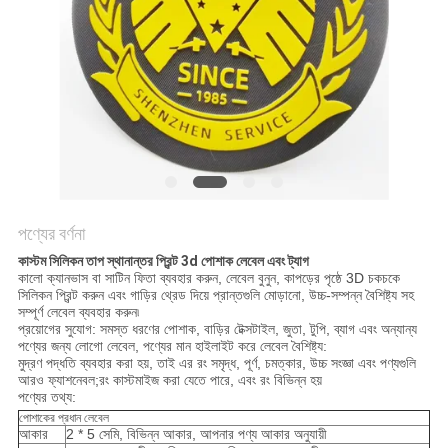
POLICY
পণ্যের বর্ণনা
কাস্টম সিলিকন তাপ স্থানান্তর প্রিন্ট 3d পোশাক লেবেল এবং ট্যাগ
কালো ক্যানভাস বা সাটিন ফিতা ব্যবহার করুন, লেবেল বুনুন, কাপড়ের পৃষ্ঠে 3D চকচকে
সিলিকন প্রিন্ট করুন এবং গাড়ির থ্রেড দিয়ে প্রান্তগুলি মোড়ানো, উচ্চ-সম্পন্ন বৈশিষ্ট্য সহ
সম্পূর্ণ লেবেল ব্যবহার করুন৷
প্রয়োগের সুযোগ: সমস্ত ধরণের পোশাক, বাড়ির টেক্সটাইল, জুতা, টুপি, ব্যাগ এবং অন্যান্য
পণ্যের জন্য লোগো লেবেল, পণ্যের মান হাইলাইট করে লেবেল বৈশিষ্ট্য:
মুদ্রণ পদ্ধতি ব্যবহার করা হয়, তাই এর রং সমৃদ্ধ, পূর্ণ, চমত্কার, উচ্চ সংজ্ঞা এবং পণ্যগুলি
আরও ফ্যাশনেবল;রং কাস্টমাইজ করা যেতে পারে, এবং রং বিভিন্ন হয়
পণ্যের তথ্য:
পোশাকের প্রধান লেবেল
আকার
2 * 5 সেমি, বিভিন্ন আকার, আপনার পণ্য আকার অনুযায়ী