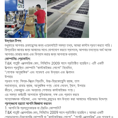
উষ্ণায়ন টিপস:
শুধুমাত্র আপনার রেফারেন্সের জন্য ওয়েবসাইটে সমস্ত তথ্য, আমরা কাস্টম গ্রহণ করতে পারি।
বিস্তারিত জানার জন্য আমাদের সাথে যোগাযোগ করতে স্বাগতম, আপনার তদন্তের অর্থ অনেক
আপনার বোঝার জন্য এবং বিশ্বাস করার জন্য আপনাকে ধন্যবাদ.
কোম্পানির প্রোফাইল:
T&K গার্মেন্ট এক্সেসরিজ কোং, লিমিটেড 2009 সালে প্রতিষ্ঠিত হয়েছিল। এটি একটি
উত্পাদন প্রযুক্তি কোম্পানি "কাস্টমাইজড লোগো" নিবেদিত,
"পোশাক আনুষাঙ্গিক" এবং গবেষণা এবং উন্নয়ন এবং উত্পাদন
উপহার
প্রধান পণ্য: সিল্ক-স্ক্রিন প্রিংটিং, উচ্চ-ফ্রিকোয়েন্সি ব্যাজ, তাপ
স্থানান্তর, রাবার ব্যাজ, আনুষঙ্গিক পণ্য: বোনা লেবেল, ট্যাগ, উপহার
কীচেন, নেকব্যান্ড এবং অন্যান্য পেশাদার কাস্টমাইজড পণ্য।
এর সমস্ত কর্মচারী আপনাকে সুবিধাজনক, দক্ষ এবং প্রদান করবে
সন্তোষজনক পরিষেবা, এবং আপনার ব্র্যান্ডের মান উন্নত করা আমাদের পরিষেবার উদ্দেশ্য
প্রশ্নগুলো হয়তো আপনি জিজ্ঞাসা করবেন
1. আপনি কি প্রস্তুতকারক বা ট্রেডিং কোম্পানি?
T&K গার্মেন্ট এক্সেসরিজ কোং, লিমিটেড 2009 সালে প্রতিষ্ঠিত হয়েছিল। আমরা একটি
প্রোডাকশন টেকনোলজি কোম্পানী যা "কাস্টমাইজড লোগো", "গার্মেন্ট এক্সেসরিজ" এবং গবেষণা ও