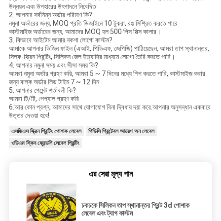
উন্নয়ন এবং উপহারের উৎপাদনে নিবেদিত
2. আপনার সর্বনিম্ন অর্ডার পরিমাণ কি?
নমুনা অর্ডারের জন্য, MOQ প্রতি ডিজাইনে 10 টুকরা, রঙ মিশ্রিত করতে পারে
কাস্টমাইজ অর্ডারের জন্য, আমাদের MOQ হল 500 পিস মিক্স কালার।
3. কিভাবে আইটেম আমার নকশা লোগো কাস্টম?
আমাকে আপনার ডিজিন ফাইল (এআই, পিডিএফ, জেপিজি) পাঠিয়েছেন, আমরা তাপ স্থানান্তর,
সিল্ক-স্ক্রিন প্রিন্টিং, সিলিকন জেল ইত্যাদির মাধ্যমে লোগো তৈরি করতে পারি।
4. আপনার নমুনা সময় এবং সীসা সময় কি?
আমরা নমুনা অর্ডার গ্রহণ করি, আমরা 5 ~ 7 দিনের মধ্যে শিপ করতে পারি, কাস্টমাইজ করার
জন্য বাল্ক অর্ডার লিড টাইম 7 ~ 12 দিন
5. আপনার পেমেন্ট শর্তাবলী কি?
আমরা টি/টি, পেপ্যাল ​​গ্রহণ করি
6.আর কোন প্রশ্ন, আমাদের সাথে যোগাযোগ বিনা দ্বিধায় দয়া করে.আপনার অনুসন্ধান একবারে
উত্তর দেওয়া হবে!
এসজিএস স্ক্রিন প্রিন্টিং পোশাক লেবেল
পিভিসি প্রিন্টেবল আয়রণ অন লেবেল
ওডিএম স্কিন ফ্রেন্ডলি লেবেল প্রিন্টিং
এর সেরা মূল্য পান
চকচকে সিলিকন তাপ স্থানান্তর প্রিন্ট 3d পোশাক
লেবেল এবং ট্যাগ কাস্টম