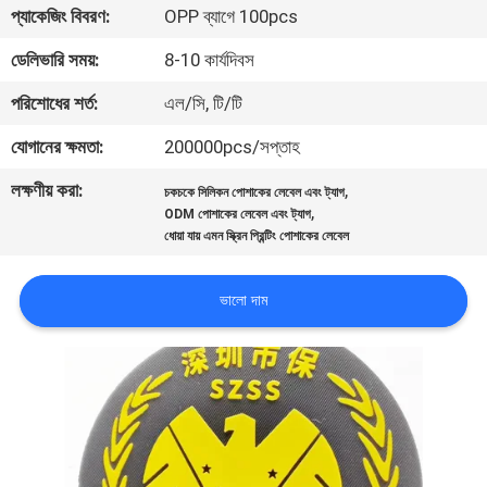
প্যাকেজিং বিবরণ:
OPP ব্যাগে 100pcs
নিয়ন্ত্রণ
ডেলিভারি সময়:
8-10 কার্যদিবস
যোগাযোগ
পরিশোধের শর্ত:
এল/সি, টি/টি
করুন
যোগানের ক্ষমতা:
200000pcs/সপ্তাহ
লক্ষণীয় করা:
,
চকচকে সিলিকন পোশাকের লেবেল এবং ট্যাগ
উদ্ধৃতির
,
ODM পোশাকের লেবেল এবং ট্যাগ
জন্য
ধোয়া যায় এমন স্ক্রিন প্রিন্টিং পোশাকের লেবেল
আবেদন
ভালো দাম
সাইট
ম্যাপ
PRIVACY