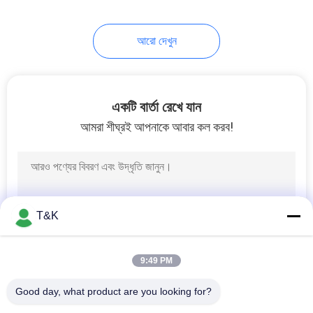
42
আরো দেখুন
মুদ্রিত ইলাস্টিক ব্যান্ড
একটি বার্তা রেখে যান
আমরা শীঘ্রই আপনাকে আবার কল করব!
28
স্ট্রিং কর্ড আঁকুন
T&K
9:49 PM
Good day, what product are you looking for?