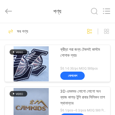
T&K
Garment
Accessories
পণ্য
Co.,Ltd.
All
Rights
Reserved.
বাড়ি
38
সব পণ্য
পোশাক ট্যাগ লেবেল
পণ্য
ক্রীড়া পরা জন্য টেকসই কাস্টম
পোশাক প্যাচ
আমাদের
সম্পর্কে
$0.1-0.30/pc MOQ:500pcs
যোগাযোগ
37
কারখানা
3D এমবসড লোগো লোগো অন
ভ্রমণ
স্ক্রিন প্রিন্টিং পোশাক লেবেল
ব্যাজ কাপড় টুপি রাবার সিলিকন তাপ
স্থানান্তর
মান
$0.1/pcs~0.3/pcs MOQ:500 পিসি