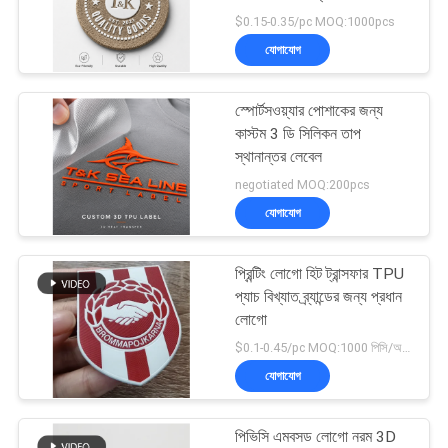
POLICY
$0.15-0.35/pc MOQ:1000pcs
যোগাযোগ
33
টিপিইউ তাপ স্থানান্তর
স্পোর্টসওয়্যার পোশাকের জন্য
কাস্টম 3 ডি সিলিকন তাপ
লেবেল
স্থানান্তর লেবেল
negotiated MOQ:200pcs
যোগাযোগ
প্রিন্টিং লোগো হিট ট্রান্সফার TPU
92
প্যাচ বিখ্যাত ব্র্যান্ডের জন্য প্রধান
লোগো
কাস্টম পোশাক প্যাচ
$0.1-0.45/pc MOQ:1000 পিসি/অর্ডার
যোগাযোগ
পিভিসি এমবসড লোগো নরম 3D