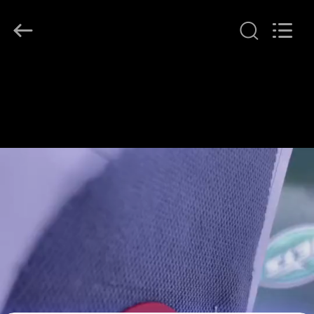
T&K
Garment
Accessories
Co.,Ltd.
All
Rights
Reserved.
বাড়ি
পণ্য
আমাদের
সম্পর্কে
কারখানা
ভ্রমণ
মান