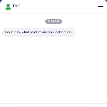
নিয়ন্ত্রণ
T&K
যোগাযোগ
5:54 AM
করুন
Good day, what product are you looking for?
উদ্ধৃতির
জন্য
আবেদন
সাইট
ম্যাপ
PRIVACY
প্রিন্টিং ম্যাট 7cm রঙিন সিলিকন তাপ স্থানান্তর লেবেল ক্রীড়া পরিধান