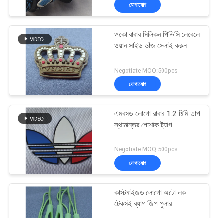
যোগাযোগ
নিয়ন্ত্রণ
ওকো রাবার সিলিকন পিভিসি লেবেলে
যোগাযোগ
69
ওয়ান সাইড ভাঁজ সেলাই করুন
করুন
রাবার পোশাকের লেবেল
Negotiate MOQ:500pcs
যোগাযোগ
উদ্ধৃতির
জন্য
এমবসড লোগো রাবার 1.2 মিমি তাপ
আবেদন
স্থানান্তর পোশাক ট্যাগ
100
Negotiate MOQ:500pcs
সাইট
সিলিকন তাপ স্থানান্তর
যোগাযোগ
ম্যাপ
লেবেল
কাস্টমাইজড লোগো অটো লক
PRIVACY
টেকসই ব্যাগ জিপ পুলার