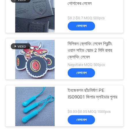
পোশাকের লেবেল
44
$0.2-$0.7 MOQ:500pcs
যোগাযোগ
এমবসড লেদার প্যাচগুলি
সিলিকন ক্লোথিং লেবেল প্রিন্টিং
ওয়ান সাইড ফোল্ড 2 মিমি রাবার
ক্লোথিং লেবেল
Negotiate MOQ:500pcs
যোগাযোগ
21
ইনজেকশন ছাঁচনির্মাণ PE
গার্মেন্টস সুইং ট্যাগস
ISO9001 জিপার স্লাইডার পুলার
$0.03-$0.05 MOQ:1000pcs
যোগাযোগ