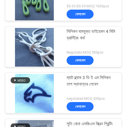
POLICY
$0.03-$0.05 MOQ:1000pcs
যোগাযোগ
33
টিপিইউ তাপ স্থানান্তর
সিলিকন ঘামযুক্ত ডাইয়েবল 4 মিমি
ড্রাস্ট্রিং কর্ড
লেবেল
Negotiate MOQ:500pcs
যোগাযোগ
ম্যাট ব্ল্যাক 3 ডি ই এম সিলিকন
92
তাপ স্থানান্তর লেবেল
কাস্টম পোশাক প্যাচ
negotiated MOQ:200pcs
যোগাযোগ
সুতি বোনা এসজিএস স্ক্রিন প্রিন্টিং