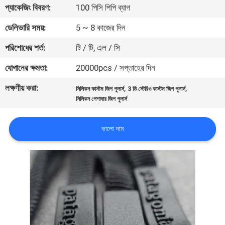
প্যাকেজিং বিবরণ:
100 পিসি পিপি ব্যাগ
নিয়ন্ত্রণ
ডেলিভারি সময়:
5 ~ 8 কাজের দিন
যোগাযোগ
পরিশোধের শর্ত:
টি / টি, এল / সি
করুন
যোগানের ক্ষমতা:
20000pcs / সপ্তাহের দিন
লক্ষণীয় করা:
,
,
সিলিকন কাস্টম জিপ পুলার্স
3 ডি স্টেরিও কাস্টম জিপ পুলার্স
উদ্ধৃতির
সিলিকন পেশাদার জিপ পুলার্স
জন্য
আবেদন
ভালো দাম
সাইট
ম্যাপ
PRIVACY