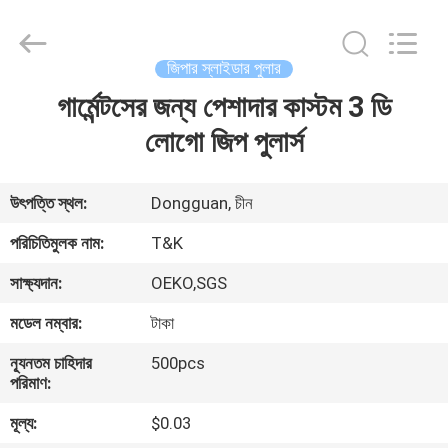
T&K
Garment
Accessories
Co.,Ltd.
All
জিপার স্লাইডার পুলার
Rights
Reserved.
গার্মেন্টসের জন্য পেশাদার কাস্টম 3 ডি
বাড়ি
লোগো জিপ পুলার্স
পণ্য
উৎপত্তি স্থল:
Dongguan, চীন
আমাদের
পরিচিতিমুলক নাম:
T&K
সম্পর্কে
সাক্ষ্যদান:
OEKO,SGS
মডেল নম্বার:
টাকা
কারখানা
ন্যূনতম চাহিদার
500pcs
ভ্রমণ
পরিমাণ:
মূল্য:
$0.03
মান