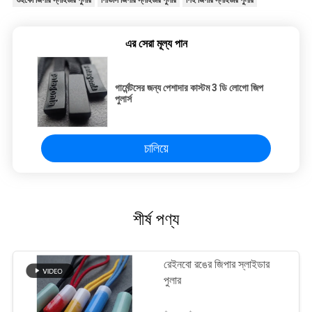
এর সেরা মূল্য পান
গার্মেন্টসের জন্য পেশাদার কাস্টম 3 ডি লোগো জিপ
পুলার্স
চালিয়ে
শীর্ষ পণ্য
রেইনবো রঙের জিপার স্লাইডার
পুলার