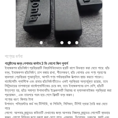
POLICY
পণ্যের বর্ণনা
গার্মেন্টসের জন্য পেশাদার কাস্টম 3 ডি লোগো জিপ পুলার্স
ইনজেকশন ছাঁচনির্মাণ প্রক্রিয়াটি নিম্নলিখিতভাবে ছয়টি ধাপে বিভক্ত করা যেতে পারে: ছাঁচ
বন্ধ, ইনজেকশন ছাঁচনির্মাণ, চাপ বজায় রাখা, শীতলকরণ, ছাঁচ খোলার এবং পণ্য গ্রহণের
ব্যবস্থা।প্রক্রিয়া পুনরাবৃত্তি, আপনি পণ্য পর্যায়ক্রমিক উত্পাদন ব্যাচ করতে পারেন।
থার্মোসেটিং প্লাস্টিক এবং রাবার ছাঁচনির্মাণটিতেও একই প্রক্রিয়া অন্তর্ভুক্ত রয়েছে, তবে
সিলিন্ডারের তাপমাত্রা থার্মোপ্লাস্টিকের চেয়ে কম, তবে ইনজেকশনের চাপ বেশি, ছাঁচটি
উত্তপ্ত হয়, ছাঁচে সমাপ্ত উপাদানটির ইঞ্জেকশনটি নিরাময় বা ভ্যালকানাইজড প্রক্রিয়া করা
প্রয়োজন , এবং তারপরে গরম হয়ে গেলে ফিল্মটি বন্ধ করুন।
পণ্যের ধরণ: জিপার টানা
উপাদান: পলিয়েস্টার কর্ড সহ টিপিইউ, বা পিভিসি, সিলিকন, টিপিই দ্বারা তৈরি করা যেতে
পারে
লোগো: আপনার ব্র্যান্ডের কবিতাটি দেখানোর জন্য আপনার নিজস্ব ব্র্যান্ডের লোগোটি ব্যবহার
করুন, লোগো বিভিন্ন রূপে নকশা করা যেতে পারে, এমবসড, ডিবোসড, চকচকে, ম্যাট এবং