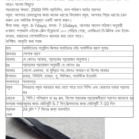
আরও অনেক কিছুতে
সরবরাহের ক্ষমতা: 2500 পিসি প্রতিদিন, ভাল পরিমাণ অর্ডার স্বাগত
নমুনা: আপনার রেফারেন্সের জন্য অনেক ধরণের বিদ্যমান নমুনা, আপনার প্রিয় ধরণের চয়ন
করুন এবং সর্বাধিক উপযুক্ত একটি নকশা করুন।
সীসা সময়: নমুনা: 4-7days; বাল্ক: 7-15days, আপনার আদেশ পরিমাণ অনুযায়ী
গুণমান: পণ্যগুলি ওইকো-টেক্স স্ট্যান্ডার্ড ১০০ পেরিয়ে গেছে, এসজিএস.নি-টক্সিক এবং ইকো-
বান্ধব, বাচ্চাদের পোশাকটিতেও ব্যবহার করা যেতে পারে।
বৈশিষ্ট্য: আকৃতি করা সহজ
নাম
আউটডোর গার্মেন্টস জিপার স্লাইডার দড়ি প্লাস্টিক ব্যাগ পুলার
ব্যবহার
পোশাক ব্যাগ
আকার
যে কোনও আকার, গ্রাহকের প্রয়োজন অনুসারে।
রঙ
গ্রাহকের প্রয়োজন অনুযায়ী যে কোনও রঙ
আকার
লোগো এমবসড, বা মুদ্রিত সহ কোনও সাধারণ বা বিশেষ আকার
উপাদান
রাবার, পিভিসি, চামড়া, পু, সিলিকন, প্লাস্টিক ইত্যাদি
শংসাপত্র
শংসাপত্র
নমুনা
নিখরচায় নমুনা সরবরাহ করা যেতে পারে তবে শিপিং এবং ক্রেতার দ্বারা প্রদেয়
কর
মোড়ক
1 পিসি / পলিব্যাগ বা রঙ বক্স, বিশেষ প্যাকেজ প্রয়োজনীয়তা স্বাগত জানানো হয়
অগ্রজ সময়
নমুনার জন্য মোটামুটি 5-7 দিন;উত্পাদনের জন্য মোটামুটি 7-10 দিন
গ্রাহক
24 ঘন্টা * 7 দিনের জন্য অনলাইন
সেবা