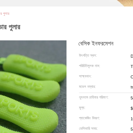
ার পুলার
ডার পুলার
বেসিক ইনফরমেশন
উৎপত্তি স্থল:
D
পরিচিতিমুলক নাম:
সাক্ষ্যদান:
মডেল নম্বার:
ট
ন্যূনতম চাহিদার পরিমাণ:
5
মূল্য:
$
প্যাকেজিং বিবরণ:
1
ডেলিভারি সময়:
5