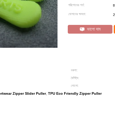
পরিশোধের শর্ত:
ট
যোগানের ক্ষমতা:
2
ভালো দাম
নকশা:
বৈশিষ্ট্য:
লোগো:
rtwear Zipper Slider Puller
TPU Eco Friendly Zipper Puller
,