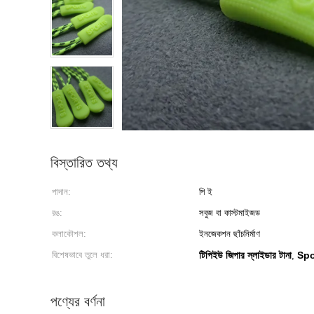
বিস্তারিত তথ্য
পাদান:
পি ই
রঙ:
সবুজ বা কাস্টমাইজড
কলাকৌশল:
ইনজেকশন ছাঁচনির্মাণ
বিশেষভাবে তুলে ধরা:
টিপিইউ জিপার স্লাইডার টানা
Spo
,
পণ্যের বর্ণনা