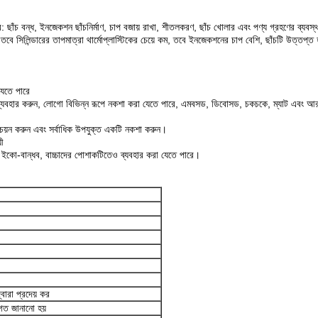
: ছাঁচ বন্ধ, ইনজেকশন ছাঁচনির্মাণ, চাপ বজায় রাখা, শীতলকরণ, ছাঁচ খোলার এবং পণ্য গ্রহণের ব্যবস্থা
ছে, তবে সিলিন্ডারের তাপমাত্রা থার্মোপ্লাস্টিকের চেয়ে কম, তবে ইনজেকশনের চাপ বেশি, ছাঁচটি উত্তপ্ত
যেতে পারে
োটি ব্যবহার করুন, লোগো বিভিন্ন রূপে নকশা করা যেতে পারে, এমবসড, ডিবোসড, চকচকে, ম্যাট এবং 
র চয়ন করুন এবং সর্বাধিক উপযুক্ত একটি নকশা করুন।
ী
এবং ইকো-বান্ধব, বাচ্চাদের পোশাকটিতেও ব্যবহার করা যেতে পারে।
বারা প্রদেয় কর
াগত জানানো হয়