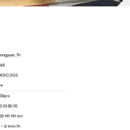
ongguan, চীন
T&K
OEKO,SGS
াকা
00pcs
0.03-$0.05
00 পিসি পিপি ব্যাগ
 ~ 8 কাজের দিন