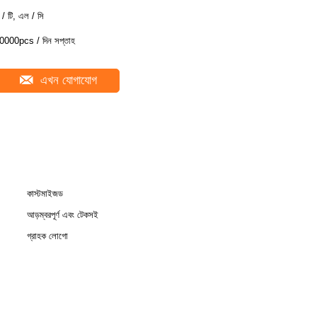
ি / টি, এল / সি
0000pcs / দিন সপ্তাহ
এখন যোগাযোগ
কাস্টমাইজড
আড়ম্বরপূর্ণ এবং টেকসই
গ্রাহক লোগো