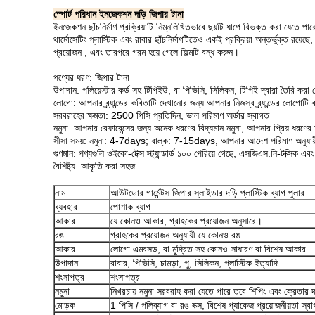
স্পোর্ট পরিধান ইনজেকশন দড়ি জিপার টানা
ইনজেকশন ছাঁচনির্মাণ প্রক্রিয়াটি নিম্নলিখিতভাবে ছয়টি ধাপে বিভক্ত করা যেতে পারে
থার্মোসেটিং প্লাস্টিক এবং রাবার ছাঁচনির্মাণটিতেও একই প্রক্রিয়া অন্তর্ভুক্ত রয়ে
প্রয়োজন , এবং তারপরে গরম হয়ে গেলে ফিল্মটি বন্ধ করুন।
পণ্যের ধরণ: জিপার টানা
উপাদান: পলিয়েস্টার কর্ড সহ টিপিইউ, বা পিভিসি, সিলিকন, টিপিই দ্বারা তৈরি করা 
লোগো: আপনার ব্র্যান্ডের কবিতাটি দেখানোর জন্য আপনার নিজস্ব ব্র্যান্ডের লোগ
সরবরাহের ক্ষমতা: 2500 পিসি প্রতিদিন, ভাল পরিমাণ অর্ডার স্বাগত
নমুনা: আপনার রেফারেন্সের জন্য অনেক ধরণের বিদ্যমান নমুনা, আপনার প্রিয় ধরণে
সীসা সময়: নমুনা: 4-7days; বাল্ক: 7-15days, আপনার আদেশ পরিমাণ অনুযায়
গুণমান: পণ্যগুলি ওইকো-টেক্স স্ট্যান্ডার্ড ১০০ পেরিয়ে গেছে, এসজিএস.নি-টক্সিক 
বৈশিষ্ট্য: আকৃতি করা সহজ
নাম
আউটডোর গার্মেন্টস জিপার স্লাইডার দড়ি প্লাস্টিক ব্যাগ পুলার
ব্যবহার
পোশাক ব্যাগ
আকার
যে কোনও আকার, গ্রাহকের প্রয়োজন অনুসারে।
রঙ
গ্রাহকের প্রয়োজন অনুযায়ী যে কোনও রঙ
আকার
লোগো এমবসড, বা মুদ্রিত সহ কোনও সাধারণ বা বিশেষ আকার
উপাদান
রাবার, পিভিসি, চামড়া, পু, সিলিকন, প্লাস্টিক ইত্যাদি
শংসাপত্র
শংসাপত্র
নমুনা
নিখরচায় নমুনা সরবরাহ করা যেতে পারে তবে শিপিং এবং ক্রেতার দ্
মোড়ক
1 পিসি / পলিব্যাগ বা রঙ বক্স, বিশেষ প্যাকেজ প্রয়োজনীয়তা স্ব