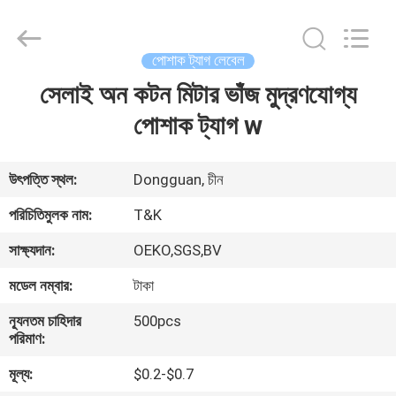
T&K
Garment
Accessories
Co.,Ltd.
All
পোশাক ট্যাগ লেবেল
Rights
Reserved.
সেলাই অন কটন মিটার ভাঁজ মুদ্রণযোগ্য
বাড়ি
পোশাক ট্যাগ w
পণ্য
উৎপত্তি স্থল:
Dongguan, চীন
আমাদের
পরিচিতিমুলক নাম:
T&K
সম্পর্কে
সাক্ষ্যদান:
OEKO,SGS,BV
মডেল নম্বার:
টাকা
কারখানা
ন্যূনতম চাহিদার
500pcs
ভ্রমণ
পরিমাণ:
মূল্য:
$0.2-$0.7
মান