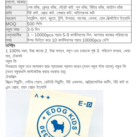
লোগো, আকার
ভাঁজ
শেষ ভাঁজ, কেন্দ্র ভাঁজ, স্ট্রেট কাট, লুপ ভাঁজ, মিটার ভাঁজ, মাহটান ভাঁজ
কাটা
হিট কাট, কোল্ড কাট, লেজার কাট, অতিস্বনক কাট
প্রয়োগ
গার্মেন্টস, ব্যাগ, জুতো, টুপি, উপহার, লাগেজ, খেলনা, হোম টেক্সটাইল ইত্যাদি
MOQ
500 পিসি
নমুনা সময়
3-5 দিন
নেতৃস্থানীয়
1 ~ 10000pcs প্রায় 5-9 কার্যদিবসের দিন, আপনার কাজের পরিমাণের
সময়
উপর ভিত্তি করে 10 কার্যদিবসের প্রায় 10000pcs বেশি
বৈশিষ্ট্য
1.100% নরম, উচ্চ মানের 2. উচ্চ ঘনত্ব, মসৃণ এবং চকচকে পৃষ্ঠ 3. পরিবেশ বান্ধব, ধোয়া
যায়, টেকসই
নমুনা ফি
নিখরচায় নমুনা তবে মালামাল ব্যয় গ্রাহকরা প্রদান করেন (যখন নমুনা স্টক থাকে) নমুনা ফি
(যখন নমুনাগুলি কাস্টমাইজ করার দরকার হয়)
টেকনিক্স
স্ক্রিন প্রিন্টিং, লেটার প্রেস, রোটারি প্রিন্টিং, হিট এমবসড, আল্ট্রাসোনিক কাটিং, হিট কাট বা
এন্ড ফোল্ড, হ্যাং ফোল্ড ইত্যাদি