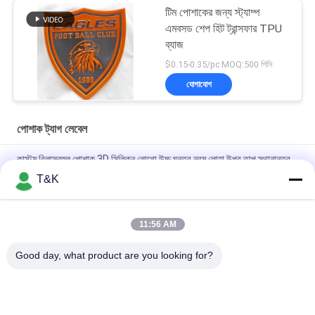
টিম পোশাকের জন্য স্ট্যাম্প
এমবসড শেপ হিট ট্রান্সফার TPU
ব্যাজ
$0.15-0.35/pc MOQ:500 পিসি
যোগাযোগ
পোশাক ট্যাগ লেবেল
কাস্টম বিলাসবহুল পোশাক 3D সিলিকন লোগো উচ্চ ঘনত্ব নরম লোহা উপর তাপ স্থানান্তর
প্যাচ জন্য টি-শার্ট
T&K
কাস্টমাইজড ফাইবার রোপণ PU চামড়া স্থানান্তর লেবেল সিলিকন সফট 3D লোগো
11:56 AM
কাস্টম আয়রন অন 3 ডি ফুটবল লোগো ট্যাটামি সঙ্গে ট্যাটামি ব্যাকিং লোগো এমবসড গার্মেন্ট
লেবেল
Good day, what product are you looking for?
সব