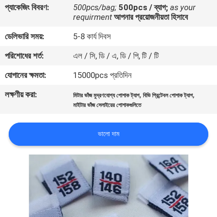
প্যাকেজিং বিবরণ:
500pcs/bag;
500pcs / ব্যাগ;
as your
নিয়ন্ত্রণ
requirment
আপনার প্রয়োজনীয়তা হিসাবে
ডেলিভারি সময়:
5-8 কার্য দিবস
যোগাযোগ
পরিশোধের শর্ত:
এল / সি, ডি / এ, ডি / পি, টি / টি
করুন
যোগানের ক্ষমতা:
15000pcs প্রতিদিন
উদ্ধৃতির
লক্ষণীয় করা:
,
,
মিটার ভাঁজ মুদ্রণযোগ্য পোশাক ট্যাগ
বিভি প্রিন্টেবল পোশাক ট্যাগ
জন্য
মাইটার ভাঁজ সেলাইয়ের পোশাকগুলিতে
আবেদন
ভালো দাম
সাইট
ম্যাপ
PRIVACY