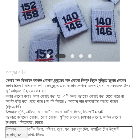
POLICY
পণ্যের বর্ণনা
সেলাই অন ডিজাইন কাস্টম পোশাক ব্র্যান্ডের নাম লোগো সিল্ক স্ক্রিন মুদ্রিত তুলার লেবেল
কলার চিহ্নটি সাধারণত পোশাকের ব্র্যান্ড এবং আকার সম্পর্কে নেকলাইন বা কোমরবন্ধের উপর
সূচিকর্মযুক্ত চিহ্নকে বোঝায়।
কলার লেবেল কলার উপর সেলাই করা হয়।এটি উভয় প্রান্তে সেলাই করা যেতে পারে বা
অর্ধেক ভাঁজ করা যেতে পারে।আপনি নিজের পোশাকের নাম কাস্টমাইজ করতে পারেন
(ট্রেডমার্ক)
উপাদান: সুতি, নাইলন, সাদা সাটিন, কালো সাটিন, ফিতা, সিন্থেটিক বেল্ট
প্রকার: কাপড়ের লেবেল, বোনা লেবেল, মুদ্রিত লেবেল, চামড়ার লেবেল, ডাউন লেবেল
উপাদান: পলিয়েস্টার, চামড়া।
উপাদান
সাটিন ফিতা, নাইলন, তুলা, হুক এবং লুপ টেপ, সংগঠিত টেপ ইত্যাদি
আকার, রঙ,
কাস্টমাইজড