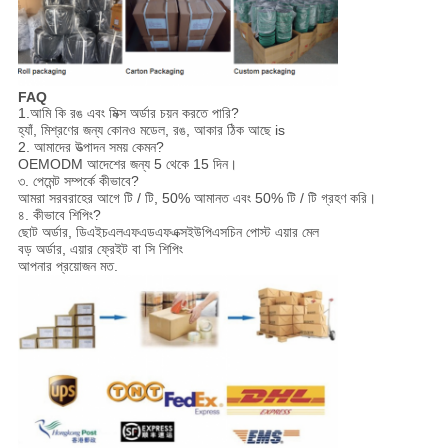
FAQ
1.আমি কি রঙ এবং মিক্স অর্ডার চয়ন করতে পারি?
হ্যাঁ, মিশ্রণের জন্য কোনও মডেল, রঙ, আকার ঠিক আছে is
2. আমাদের উত্পাদন সময় কেমন?
OEMODM আদেশের জন্য 5 থেকে 15 দিন।
৩. পেমেন্ট সম্পর্কে কীভাবে?
আমরা সরবরাহের আগে টি / টি, 50% আমানত এবং 50% টি / টি গ্রহণ করি।
৪. কীভাবে শিপিং?
ছোট অর্ডার, ডিএইচএলএফএডএফএক্সইউপিএসচিন পোস্ট এয়ার মেল
বড় অর্ডার, এয়ার ফ্রেইট বা সি শিপিং
আপনার প্রয়োজন মত.