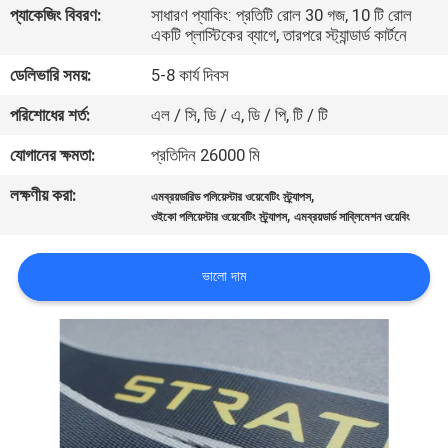
প্যাকেজিং বিবরণ:
সাধারণ প্যাকিং: প্রতিটি রোল 30 গজ, 10 টি রোল
নিয়ন্ত্রণ
একটি প্লাস্টিকের ব্যাগে, তারপরে স্ট্যান্ডার্ড কার্টনে
ডেলিভারি সময়:
5-8 কার্য দিবস
যোগাযোগ
পরিশোধের শর্ত:
এল / সি, ডি / এ, ডি / পি, টি / টি
করুন
যোগানের ক্ষমতা:
প্রতিদিন 26000 মি
উদ্ধৃতির
লক্ষণীয় করা:
,
এমব্রয়ডারিড পলিয়েস্টার ওয়েবেটিং স্ট্র্যাপস
,
জন্য
ওইকো পলিয়েস্টার ওয়েবেটিং স্ট্র্যাপস
এমব্রয়ডার্ড সাব্লিমেশন ওয়েবিং
আবেদন
ভালো দাম
সাইট
ম্যাপ
PRIVACY