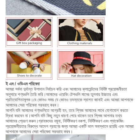
ই এম / ওডিএম পরিষেবা
আমরা সর্বদা দুর্দান্ত উপাদান নির্বাচন করি এবং আমাদের ক্লায়েন্টদের নির্দিষ্ট প্রয়োজনীয়তা
অনুসারে পণ্যগুলি তৈরি করি।আমাদের ওয়েবিং টেপগুলি মানের তুলনায় উচ্চতর এবং
প্রতিযোগিতামূলক।যে কোনও সময় যে কোনও তদন্তকে স্বাগত জানাই এবং আমরা আপনাকে
আমাদের সেরা পরিষেবা সরবরাহ করব।
আপনি যদি আমাদের পণ্যগুলিতে আগ্রহী হন, তবে প্লিজ আমাদের সাথে যোগাযোগ করতে
দ্বিধা করবেন না।আপনি যদি কিছু নতুন ধারণা পেয়ে থাকেন তবে প্লিজ আপনার তথ্য
আমাদের প্রেরণ করুন।গ্রাহকদের নমুনা, নির্দিষ্টকরণ নকশা, নির্দিষ্টকরণ এবং প্যাকেজিং
প্রয়োজনীয়তার বিরুদ্ধে আদেশ গ্রহণের জন্য আমরা একটি ভাল অবস্থানে রয়েছি এবং আমরা
আপনাকে আমাদের সেরা পরিষেবা সরবরাহ করব।