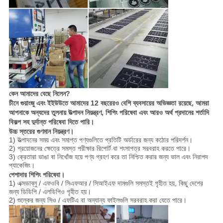
কেন আমাদের বেছে নিলেন?
চীনে গুয়াংজু এবং ইইউউতে আমাদের 12 বছরেরও বেশি ব্যবসায়ের অভিজ্ঞতা রয়েছে, আমরা
আপনাকে অন্যদের তুলনায় উত্পাদন নিয়ন্ত্রণ, শিপিং পরিষেবা এবং আরও অর্থ প্রদানের শর্তাদি
বিকল্প সহ দুর্দান্ত পরিষেবা দিতে পারি।
উচ্চ স্তরের গুণমান নিয়ন্ত্রণ।
1) উত্পাদনের সময় এবং সমাপ্ত পণ্যগুলিতে প্রতিটি অর্ডারের জন্য কঠোর পরিদর্শন।
2) প্রয়োজনের ক্ষেত্রে সমস্ত পরীক্ষার রিপোর্ট বা শংসাপত্র সরবরাহ করতে পারে।
3) ক্রেতারা ভাঙা বা নিখোঁজ হয়ে পণ্য গ্রহণ করে তা নিশ্চিত করার জন্য ভাল এবং নিরাপদ
প্যাকেজিং।
পেশাদার শিপিং পরিষেবা।
1) এক্সডাব্লু / এফওবি / সিএফআর / সিআইএফ দামগুলি সমস্তই গৃহীত হয়, কিছু দেশের
জন্য ডিডিপি / এলডিপিও গৃহীত হয়।
2) শুল্কের জন্য সিও / এফটিএ বা অন্যান্য ফাইলগুলি সরবরাহ করা যেতে পারে।