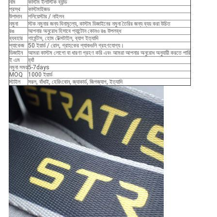
নাম
কাস্টম ইলাস্টিক ব্যান্ড
প্রস্থ
কাস্টমাইজড
উপাদান
পলিয়েস্টার / নাইলন
নমুনা
স্টক নমুনার জন্য বিনামূল্যে, কাস্টম ডিজাইনের নমুনা তৈরির জন্য ব্যয় করা উচিত
রঙ
আপনার অনুরোধ হিসাবে প্যান্টোন কোনও রঙ উপলব্ধ
ব্যবহার
গার্মেন্টস, হোম টেক্সটাইল, ব্যাগ ইত্যাদি
প্যাকেজ
50 ইয়ার্ড / রোল, গ্রাহকের প্যাকগুলি গ্রহণযোগ্য।
ডিজাইন
আমরা কাস্টম লোগো বা ধারণা গ্রহণ করি এবং আমরা আপনার অনুরোধ অনুযায়ী করতে পারি
ই এম
হ্যাঁ
নমুনা সময়
5-7days
MOQ
1000 ইয়ার্ড
স্টাইল
সরল, বাঁধাই, হেরিংবোন, জ্যাকার্ড, জিগজ্যাগ, ইত্যাদি