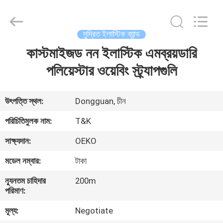
T&K
Garment
Accessories
Co.,Ltd.
All
মুদ্রিত ইলাস্টিক ব্যান্ড
Rights
Reserved.
কাস্টমাইজড নন ইলাস্টিক এমব্রয়ডারি
বাড়ি
পলিয়েস্টার ওয়েবিং স্ট্র্যাপগুলি
পণ্য
উৎপত্তি স্থল:
Dongguan, চীন
আমাদের
পরিচিতিমুলক নাম:
T&K
সম্পর্কে
সাক্ষ্যদান:
OEKO
মডেল নম্বার:
টাকা
কারখানা
ন্যূনতম চাহিদার
200m
ভ্রমণ
পরিমাণ:
মূল্য:
Negotiate
মান