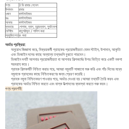
পণ্য
3 ডি রাবার লেবেল
উপাদান
রাবার
ওজন
কাস্টমাইজড
রঙ
কাস্টমাইজড
আকার
কাস্টমাইজড
ব্যবহার
পোশাক, ব্যাগ, হ্যান্ডব্যাগ, স্যুটকেস
বৈশিষ্ট্য
ধাতুপট্টাবৃত / পালিশ করা
প্রযুক্তিগত
রং করা
অর্ডার প্রক্রিয়া:
অনুরোধ জিজ্ঞাসা করে, বিক্রয়কর্মী গ্রাহকের প্রয়োজনীয়তা যেমন স্টাইল, উপাদান, আকৃতি
এবং ডিজাইন দলের কাছে অন্যান্য তথ্যগুলি বুঝতে পারবেন।
ডিজাইন দলটি আপনার প্রয়োজনীয়তা বা আপনার শিল্পকর্মের উপর ভিত্তি করে একটি নকশা
সরবরাহ করে।
গ্রাহক শিল্পকর্মটি নিশ্চিত করার পরে, আমরা নমুনাটি সাজানো শুরু করি এবং পাঁচ দিনের মধ্যে
নমুনাকে গ্রাহকের কাছে নিশ্চিতকরণের জন্য প্রেরণ করেছি।
গ্রাহক নমুনা নিশ্চিতকরণ পাওয়ার পরে, অর্ডার দেওয়া হয়।আমরা তথ্যটি তৈরি করব এবং
গ্রাহকের অর্ডার নিশ্চিত করতে এবং বাল্ক উত্পাদনের ব্যবস্থা করতে শুরু করব।
পণ্য প্রদর্শনী: