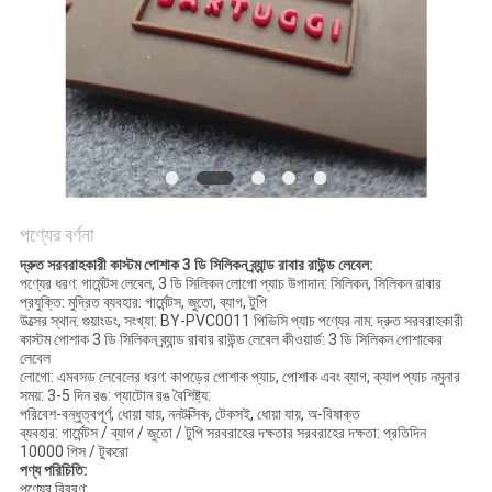
POLICY
পণ্যের বর্ণনা
দ্রুত সরবরাহকারী কাস্টম পোশাক 3 ডি সিলিকন ব্র্যান্ড রাবার রাউন্ড লেবেল:
পণ্যের ধরণ: গার্মেন্টস লেবেল, 3 ডি সিলিকন লোগো প্যাচ উপাদান: সিলিকন, সিলিকন রাবার
প্রযুক্তি: মুদ্রিত ব্যবহার: গার্মেন্টস, জুতো, ব্যাগ, টুপি
উত্সের স্থান: গুয়াংডং, সংখ্যা: BY-PVC0011 পিভিসি প্যাচ পণ্যের নাম: দ্রুত সরবরাহকারী
কাস্টম পোশাক 3 ডি সিলিকন ব্র্যান্ড রাবার রাউন্ড লেবেল কীওয়ার্ড: 3 ডি সিলিকন পোশাকের
লেবেল
লোগো: এমবসড লেবেলের ধরণ: কাপড়ের পোশাক প্যাচ, পোশাক এবং ব্যাগ, ক্যাপ প্যাচ নমুনার
সময়: 3-5 দিন রঙ: প্যাটোন রঙ বৈশিষ্ট্য:
পরিবেশ-বন্ধুত্বপূর্ণ, ধোয়া যায়, ননটক্সিক, টেকসই, ধোয়া যায়, অ-বিষাক্ত
ব্যবহার: গার্মেন্টস / ব্যাগ / জুতো / টুপি সরবরাহের দক্ষতার সরবরাহের দক্ষতা: প্রতিদিন
10000 পিস / টুকরো
পণ্য পরিচিতি:
পণ্যের বিবরণ: