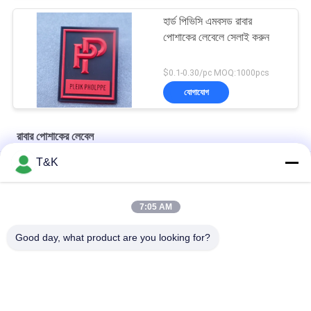
হার্ড পিভিসি এমবসড রাবার
পোশাকের লেবেলে সেলাই করুন
$0.1-0.30/pc MOQ:1000pcs
যোগাযোগ
রাবার পোশাকের লেবেল
T&K
3D এমবসড লোগো লোগো অন ব্যাজ কাপড় টুপি রাবার সিলিকন তাপ স্থানান্তর
পিভিসি এমবসড লোগো নরম 3D সিলিকন প্যাচ স্লিপারের জন্য কাস্টম
7:05 AM
ইকো ফ্রেন্ডলি পিভিসি রাবার প্যাচ এমবসড লোগো সিলিকন 3D সফট
Good day, what product are you looking for?
সব