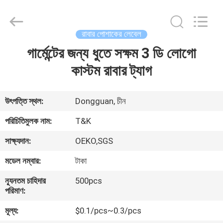
T&K
Garment
Accessories
Co.,Ltd.
All
রাবার পোশাকের লেবেল
Rights
Reserved.
গার্মেন্টের জন্য ধুতে সক্ষম 3 ডি লোগো
বাড়ি
কাস্টম রাবার ট্যাগ
পণ্য
উৎপত্তি স্থল:
Dongguan, চীন
আমাদের
পরিচিতিমুলক নাম:
T&K
সম্পর্কে
সাক্ষ্যদান:
OEKO,SGS
মডেল নম্বার:
টাকা
কারখানা
ন্যূনতম চাহিদার
500pcs
ভ্রমণ
পরিমাণ:
মূল্য:
$0.1/pcs~0.3/pcs
মান