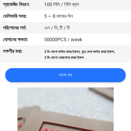
প্যাকেজিং বিবরণ:
100 পিসি / পিপি ব্যাগ
নিয়ন্ত্রণ
ডেলিভারি সময়:
5 ~ 8 কাজের দিন
যোগাযোগ
পরিশোধের শর্ত:
এল / সি, টি / টি
করুন
যোগানের ক্ষমতা:
50000PCS / week
লক্ষণীয় করা:
,
,
3 ডি লোগো কাস্টম রাবার ট্যাগস
ধুয়ে ফেলা কাস্টম রাবার ট্যাগ্স
উদ্ধৃতির
3 ডি লোগো ধোয়াযোগ্য রাবার ট্যাগ্স
জন্য
আবেদন
ভালো দাম
সাইট
ম্যাপ
PRIVACY