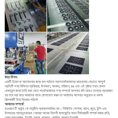
উষ্ণ টিপস:
একটি ইমেল বা আলোচনার জন্য কল পাঠাতে স্বাগতম!আমাদের কারখানায় বেড়াতে আসুন!
প্রতিটি পণ্য বিভিন্ন প্রক্রিয়া, উপকরণ, আকার, পরিমাণ, রঙ এবং এই পৃষ্ঠায় তথ্য কেবল
রেফারেন্স জন্য তৈরি করা যেতে পারে!আমাদের পণ্য সম্পর্কে আপনার যদি আরও তথ্যের প্রয়োজন
হয় তবে দয়া করে আমাদের সাথে যোগাযোগ করুন বা আমাদের আপনার অনুরোধ বা নকশা
শিল্পকর্মটি বিনা দ্বিধায় পাঠান!
আমাদের সম্পর্কে:
ডংগুয়ান টি অ্যান্ড কে গার্মেন্টস অ্যাকসেসরিজ কো। লিমিটেড পোশাক, ব্যাগ, জুতা, টুপি এবং
উপহারের প্রস্তুতকারক।আমরা অনেক বিদেশী ক্লায়েন্টের সাথে দীর্ঘমেয়াদী সম্পর্ক বজায় রাখি,
যেমন যুক্তরাজ্য, ইতালি, ফ্রান্স, কানাডা, কোরিয়া, জাপান ইত্যাদি