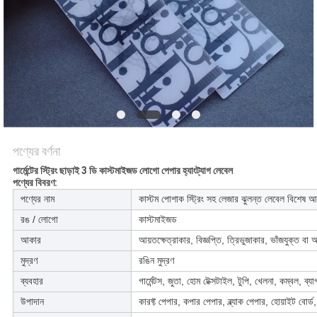
POLICY
পণ্যের বর্ণনা
গার্মেন্টের স্ট্রিং ছাড়াই 3 ডি কাস্টমাইজড লোগো পেপার হ্যাংট্যাগ লেবেল
পণ্যের বিবরণ:
পণ্যের নাম
কাস্টম পোশাক স্ট্রিং সহ লেজার ঝুলন্ত লেবেল বিশেষ আকৃতি
রঙ / লোগো
কাস্টমাইজড
আকার
আয়তক্ষেত্রাকার, বিজ্ঞপ্তি, ত্রিভুজাকার, ভাঁজযুক্ত বা
মুদ্রণ
রঙিন মুদ্রণ
ব্যবহার
গার্মেন্টস, জুতা, হোম টেক্সটাইল, টুপি, খেলনা, কম্বল, ব্
উপাদান
কারফ্ট পেপার, কপার পেপার, ব্ল্যাক পেপার, হোয়াইট বোর্ড, 