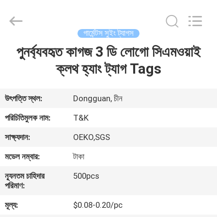
T&K
Garment
Accessories
Co.,Ltd.
All
গার্মেন্টস সুইং ট্যাগস
Rights
Reserved.
পুনর্ব্যবহৃত কাগজ 3 ডি লোগো সিএমওয়াই
বাড়ি
ক্লথ হ্যাং ট্যাগ Tags
পণ্য
উৎপত্তি স্থল:
Dongguan, চীন
আমাদের
পরিচিতিমুলক নাম:
T&K
সম্পর্কে
সাক্ষ্যদান:
OEKO,SGS
মডেল নম্বার:
টাকা
কারখানা
ন্যূনতম চাহিদার
500pcs
ভ্রমণ
পরিমাণ:
মূল্য:
$0.08-0.20/pc
মান