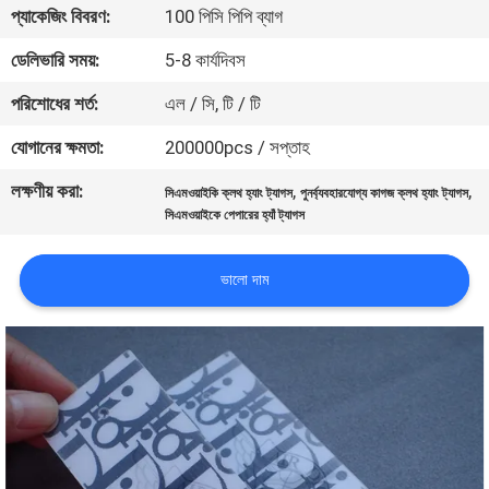
প্যাকেজিং বিবরণ:
100 পিসি পিপি ব্যাগ
নিয়ন্ত্রণ
ডেলিভারি সময়:
5-8 কার্যদিবস
যোগাযোগ
পরিশোধের শর্ত:
এল / সি, টি / টি
করুন
যোগানের ক্ষমতা:
200000pcs / সপ্তাহ
লক্ষণীয় করা:
,
,
সিএমওয়াইকি ক্লথ হ্যাং ট্যাগস
পুনর্ব্যবহারযোগ্য কাগজ ক্লথ হ্যাং ট্যাগস
উদ্ধৃতির
সিএমওয়াইকে পেপারের হ্যাঁ ট্যাগস
জন্য
আবেদন
ভালো দাম
সাইট
ম্যাপ
PRIVACY