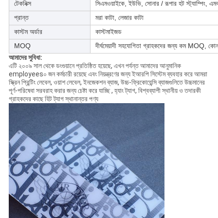
টেকনিক্স
সিএমওয়াইকে, ইউভি, সোনার / রূপার হট স্ট্যাম্পিং, এমবস, গ
প্রান্ত
মরা কাটা, লেজার কাটা
কাস্টম অর্ডার
কাস্টমাইজড
MOQ
দীর্ঘমেয়াদী সহযোগিতা গ্রাহকদের জন্য কম MOQ, 
আমাদের সুবিধা:
এটি ২০০৯ সাল থেকে ডংগুয়ানে প্রতিষ্ঠিত হয়েছে, এখন পর্যন্ত আমাদের আনুমানিক
employees০ জন কর্মচারী রয়েছে এবং নিয়ন্ত্রণের জন্য ইআরপি সিস্টেম ব্যবহার করে আমরা
স্ক্রিন প্রিন্টিং লেবেল, ওয়াশ লেবেল, ইনজেকশন ব্যাজ, উচ্চ-ফ্রিকোয়েন্সি ব্যাজগুলিতে উচ্চমানের
পূর্ণ-পরিষেবা সরবরাহ করার জন্য চেষ্টা করে যাচ্ছি , হ্যাং ট্যাগ, বিশ্বব্যাপী স্থানীয় ও তদারকী
গ্রাহকদের কাছে হিট ট্যাগ স্থানান্তর পণ্য