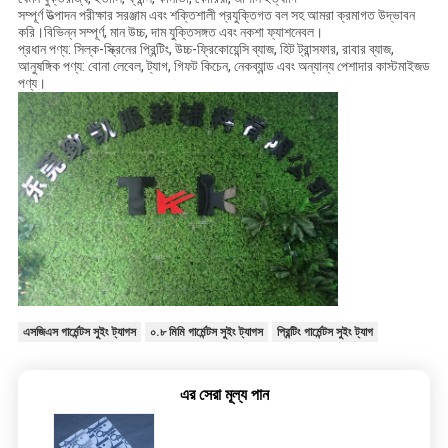
সম্পূর্ণ উত্পাদন পরীক্ষার সরঞ্জাম এবং শক্তিশালী প্রযুক্তিগত বল সহ আমরা ক্রমাগত উদ্ভাবন
করি।বিভিন্ন সম্পূর্ণ, মান উচ্চ, দাম যুক্তিসঙ্গত এবং নকশা ফ্যাশনেবল।
প্রধান পণ্য: সিল্ক-স্ক্রিনের প্রিন্টিং, উচ্চ-ফ্রিকোয়েন্সি ব্যাজ, হিট ট্রান্সফার, রাবার ব্যাজ,
আনুষঙ্গিক পণ্য: বোনা লেবেল, ট্যাগ, গিফট কিচেন, নেকব্যান্ড এবং অন্যান্য পেশাদার কাস্টমাইজড
পণ্য।
এসজিএস গার্মেন্টস সুইং ট্যাগস
০.৮ মিমি গার্মেন্টস সুইং ট্যাগস
প্রিন্টিং গার্মেন্টস সুইং ট্যাগ
এর সেরা মূল্য পান