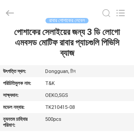
T&K
Garment
Accessories
Co.,Ltd.
All
রাবার পোশাকের লেবেল
Rights
Reserved.
পোশাকের সেলাইয়ের জন্য 3 ডি লোগো
বাড়ি
এমবসড মোটিফ রাবার প্যাচগুলি পিভিসি
পণ্য
ব্যাজ
আমাদের
উৎপত্তি স্থল:
Dongguan, চীন
সম্পর্কে
পরিচিতিমুলক নাম:
T&K
সাক্ষ্যদান:
OEKO,SGS
কারখানা
মডেল নম্বার:
TK210415-08
ভ্রমণ
ন্যূনতম চাহিদার
500pcs
পরিমাণ:
মান