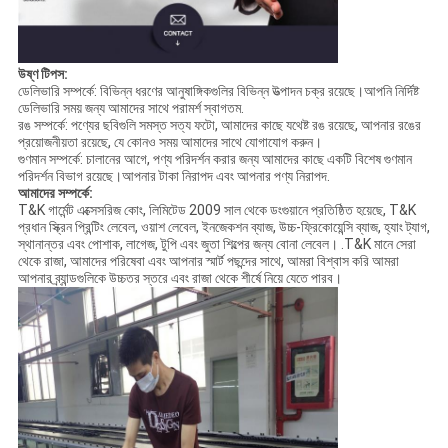
উষ্ণ টিপস:
ডেলিভারি সম্পর্কে: বিভিন্ন ধরণের আনুষাঙ্গিকগুলির বিভিন্ন উত্পাদন চক্র রয়েছে।আপনি নির্দিষ্ট
ডেলিভারি সময় জন্য আমাদের সাথে পরামর্শ স্বাগতম.
রঙ সম্পর্কে: পণ্যের ছবিগুলি সমস্ত সত্য ফটো, আমাদের কাছে যথেষ্ট রঙ রয়েছে, আপনার রঙের
প্রয়োজনীয়তা রয়েছে, যে কোনও সময় আমাদের সাথে যোগাযোগ করুন।
গুণমান সম্পর্কে: চালানের আগে, পণ্য পরিদর্শন করার জন্য আমাদের কাছে একটি বিশেষ গুণমান
পরিদর্শন বিভাগ রয়েছে।আপনার টাকা নিরাপদ এবং আপনার পণ্য নিরাপদ.
আমাদের সম্পর্কে:
T&K গার্মেন্ট এক্সেসরিজ কোং, লিমিটেড 2009 সাল থেকে ডংগুয়ানে প্রতিষ্ঠিত হয়েছে, T&K
প্রধান স্ক্রিন প্রিন্টিং লেবেল, ওয়াশ লেবেল, ইনজেকশন ব্যাজ, উচ্চ-ফ্রিকোয়েন্সি ব্যাজ, হ্যাং ট্যাগ,
স্থানান্তর এবং পোশাক, লাগেজ, টুপি এবং জুতা শিল্পের জন্য বোনা লেবেল। .T&K মানে সেরা
থেকে রাজা, আমাদের পরিষেবা এবং আপনার স্মার্ট পছন্দের সাথে, আমরা বিশ্বাস করি আমরা
আপনার ব্র্যান্ডগুলিকে উচ্চতর স্তরে এবং রাজা থেকে শীর্ষে নিয়ে যেতে পারব।