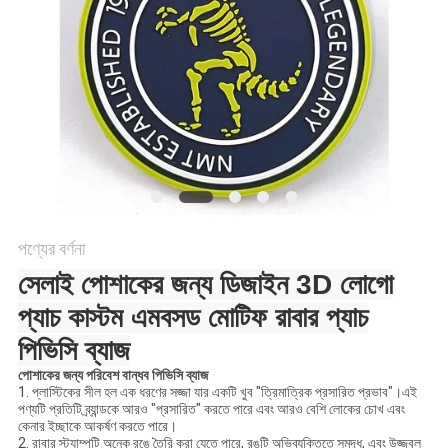
POLICY
পণ্যের বর্ণনা
সেলাই পোশাকের জন্য ডিজাইন 3D লোগো
প্যাচ কাস্টম এমবসড মোটিফ রাবার প্যাচ
পিভিসি ব্যাজ
পোশাকের জন্য পরিবেশ বান্ধব পিভিসি ব্যাজ
1. প্লাস্টিকের সীল হল এক ধরণের সজ্জা যার একটি খুব "ত্রিমাত্রিক প্রসারিত প্রভাব"।এই
পণ্যটি প্রতিটি ব্র্যান্ডকে আরও "প্রসারিত" করতে পারে এবং আরও বেশি লোকের চোখ এবং
কেনার ইচ্ছাকে আকর্ষণ করতে পারে।
2. রাবার স্ট্যাম্পটি অনেক রঙে তৈরি করা যেতে পারে, রঙটি অভিব্যক্তিতে সমৃদ্ধ, এবং উজ্জ্বল