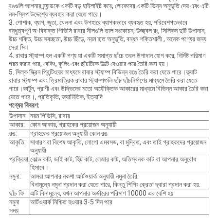
রঙগুলি আপনার ব্র্যান্ডকে একটি বড় হাইলাইট করে, লোকেদের একটি ভিন্ন অনুভূতি দেয় এবং এটি
নন-স্লিপ উদ্দেশ্যে ব্যবহার করা যেতে পারে।
3. পোশাক, ব্যাগ, জুতা, খেলনা এবং উপহারে ব্যাপকভাবে ব্যবহৃত হয়, পরিবেশগতভাবে
বন্ধুত্বপূর্ণ অ-বিষাক্ত পিভিসি রাবার সীলগুলি ভাল সংকোচন, উজ্জ্বল রং, সিলিকন দুটি উপাদান,
উচ্চ শক্তি, উচ্চ স্বচ্ছতা, উচ্চ ছিঁড়ে, নরম হাত অনুভূতি, বন্ধন শক্তিশালী , অনেক পণ্যের জন্য
সেরা মিল
4. রাবার স্ট্যাম্প হল একটি পণ্য যা একটি সমাপ্ত ছাঁচে তরল উপাদান যোগ করে, নির্দিষ্ট পরিমাণ
গরম করার পরে, বেকিং, কুলিং এবং ছাঁচটিকে উল্টে দেওয়ার পরে তৈরি করা হয়।
5. সিল্ক স্ক্রিন প্রিন্টিংয়ের মাধ্যমে রাবার স্ট্যাম্প বিভিন্ন রঙে তৈরি করা যেতে পারে।ফ্ল্যাট
রাবার স্ট্যাম্প এবং ত্রিমাত্রিক রাবার স্ট্যাম্পগুলি ছাঁচ ছাঁচনির্মাণের মাধ্যমে তৈরি করা যেতে
পারে।কার্টুন, প্রাণী এবং উদ্ভিদের মতো অযৌক্তিক আকারের মাধ্যমে বিভিন্ন আকার তৈরি করা
যেতে পারে।, প্রতিকৃতি, জ্যামিতিক, ইত্যাদি
পণ্যের বিবরণ:
উপাদান:
নরম পিভিসি, রাবার
আকার:
কোন আকার, গ্রাহকের প্রয়োজন অনুযায়ী
রঙ:
গ্রাহকের প্রয়োজন অনুযায়ী কোন রঙ
আকৃতি:
সাধারণ বা বিশেষ আকৃতি, লোগো এমবসড, বা মুদ্রিত, এবং তাই গ্রাহকদের প্রয়োজন
অনুযায়ী
প্রক্রিয়া:
কোল্ড কাট, ডাই কাট, হিট কাট, লেজার কাট, অতিস্বনক কাট বা আপনার অনুরোধ
হিসাবে।
নমুনা:
আমরা আপনার নকশা আর্টওয়ার্ক অনুযায়ী নমুনা তৈরি.
বিনামূল্যে নমুনা প্রদান করা যেতে পারে, কিন্তু শিপিং ক্রেতা দ্বারা প্রদান করা হয়.
ছাঁচ ফি
এটি বিনামূল্যে, যখন আপনার অর্ডারের পরিমাণ 10000 এর বেশি হয়
নমুনা
আর্টওয়ার্ক নিশ্চিত হওয়ার 3-5 দিন পরে
সময়