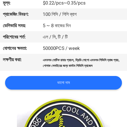
মূল্য:
$0.22/pcs~0.35/pcs
নিয়ন্ত্রণ
প্যাকেজিং বিবরণ:
100 পিসি / পিপি ব্যাগ
যোগাযোগ
ডেলিভারি সময়:
5 ~ 8 কাজের দিন
করুন
পরিশোধের শর্ত:
এল / সি, টি / টি
যোগানের ক্ষমতা:
50000PCS / week
উদ্ধৃতির
লক্ষণীয় করা:
,
,
এমবসড মোটিফ রাবার প্যাচস
থ্রিডি লোগো এমবসড পিভিসি ব্যাজ প্যাচ
জন্য
পোশাক সেলাইয়ের জন্য কাস্টম পিভিসি ব্যাজেস
আবেদন
ভালো দাম
সাইট
ম্যাপ
PRIVACY