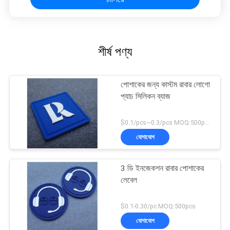
শীর্ষ পণ্য
পোশাকের জন্য কাস্টম রাবার লোগো
প্যাচ সিলিকন ব্যাজ
$0.1/pcs~0.3/pcs MOQ:500pcs
যোগাযোগ
3 ডি ইনজেকশন রাবার পোশাকের
লেবেল
$0.1-0.30/pc MOQ:500pcs
যোগাযোগ