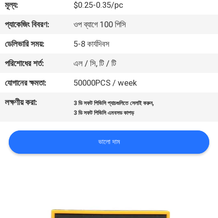
মূল্য:
$0.25-0.35/pc
নিয়ন্ত্রণ
প্যাকেজিং বিবরণ:
ওপ ব্যাগে 100 পিসি
যোগাযোগ
ডেলিভারি সময়:
5-8 কার্যদিবস
করুন
পরিশোধের শর্ত:
এল / সি, টি / টি
যোগানের ক্ষমতা:
50000PCS / week
উদ্ধৃতির
লক্ষণীয় করা:
,
3 ডি সফট পিভিসি প্যাচগুলিতে সেলাই করুন
জন্য
3 ডি সফট পিভিসি এমবসড কাপড়
আবেদন
ভালো দাম
সাইট
ম্যাপ
PRIVACY