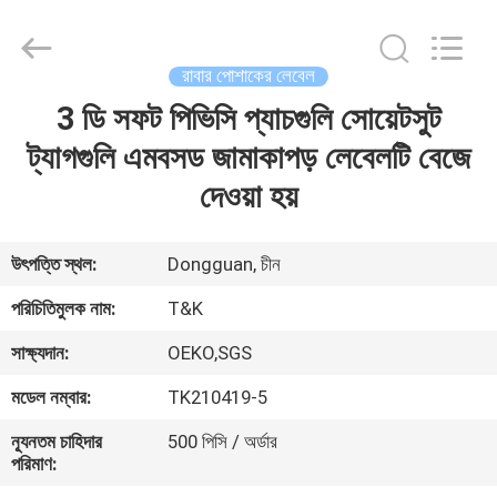
T&K
Garment
Accessories
Co.,Ltd.
All
রাবার পোশাকের লেবেল
Rights
Reserved.
3 ডি সফট পিভিসি প্যাচগুলি সোয়েটসুট
বাড়ি
ট্যাগগুলি এমবসড জামাকাপড় লেবেলটি বেজে
পণ্য
দেওয়া হয়
আমাদের
উৎপত্তি স্থল:
Dongguan, চীন
সম্পর্কে
পরিচিতিমুলক নাম:
T&K
সাক্ষ্যদান:
OEKO,SGS
কারখানা
মডেল নম্বার:
TK210419-5
ভ্রমণ
ন্যূনতম চাহিদার
500 পিসি / অর্ডার
পরিমাণ:
মান