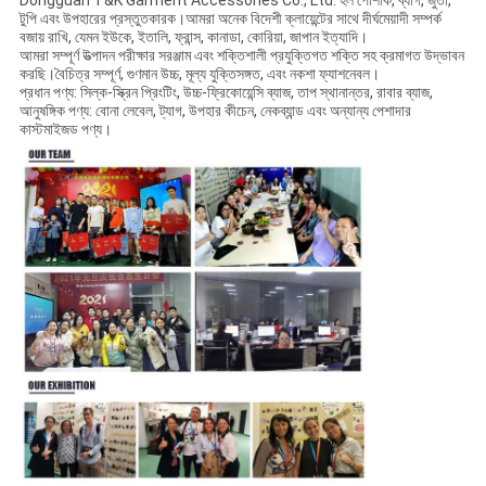
Dongguan T&K Garment Accessories Co., Ltd. হল পোশাক, ব্যাগ, জুতা,
টুপি এবং উপহারের প্রস্তুতকারক।আমরা অনেক বিদেশী ক্লায়েন্টের সাথে দীর্ঘমেয়াদী সম্পর্ক
বজায় রাখি, যেমন ইউকে, ইতালি, ফ্রান্স, কানাডা, কোরিয়া, জাপান ইত্যাদি।
আমরা সম্পূর্ণ উত্পাদন পরীক্ষার সরঞ্জাম এবং শক্তিশালী প্রযুক্তিগত শক্তি সহ ক্রমাগত উদ্ভাবন
করছি।বৈচিত্র সম্পূর্ণ, গুণমান উচ্চ, মূল্য যুক্তিসঙ্গত, এবং নকশা ফ্যাশনেবল।
প্রধান পণ্য: সিল্ক-স্ক্রিন প্রিংটিং, উচ্চ-ফ্রিকোয়েন্সি ব্যাজ, তাপ স্থানান্তর, রাবার ব্যাজ,
আনুষঙ্গিক পণ্য: বোনা লেবেল, ট্যাগ, উপহার কীচেন, নেকব্যান্ড এবং অন্যান্য পেশাদার
কাস্টমাইজড পণ্য।