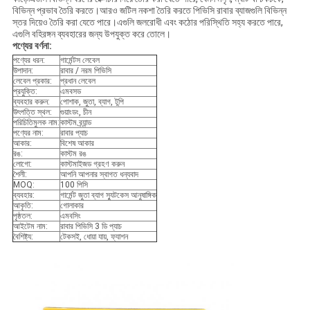
বিভিন্ন প্রভাব তৈরি করতে।আরও জটিল নকশা তৈরি করতে পিভিসি রাবার ব্যাজগুলি বিভিন্ন
স্তর দিয়েও তৈরি করা যেতে পারে।এগুলি জলরোধী এবং কঠোর পরিস্থিতি সহ্য করতে পারে,
এগুলি বহিরঙ্গন ব্যবহারের জন্য উপযুক্ত করে তোলে।
পণ্যের বর্ণনা:
পণ্যের ধরন:
গার্মেন্টস লেবেল
উপাদান:
রাবার / নরম পিভিসি
লেবেল প্রকার:
প্রধান লেবেল
প্রযুক্তি:
এমবসড
ব্যবহার করুন:
পোশাক, জুতা, ব্যাগ, টুপি
উৎপত্তি স্থল:
গুয়াংডং, চীন
পরিচিতিমুলক নাম:
কাস্টম ব্র্যান্ড
পণ্যের নাম:
রাবার প্যাচ
আকার:
বিশেষ আকার
রঙ:
কাস্টম রঙ
লোগো:
কাস্টমাইজড গ্রহণ করুন
শৈলী:
আপনি আপনার স্বাগত ধন্যবাদ
MOQ:
100 পিসি
ব্যবহার:
গার্মেন্ট জুতা ব্যাগ স্যুটকেস আনুষাঙ্গিক
আকৃতি:
গোলাকার
পৃষ্ঠতল:
এমবসিং
আইটেম নাম:
রাবার পিভিসি 3 ডি প্যাচ
বৈশিষ্ট্য:
টেকসই, ধোয়া যায়, ফ্যাশন