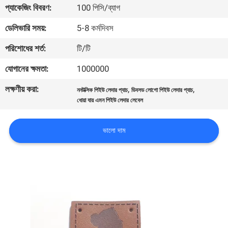
প্যাকেজিং বিবরণ:
100 পিসি/ব্যাগ
নিয়ন্ত্রণ
ডেলিভারি সময়:
5-8 কর্মদিবস
যোগাযোগ
পরিশোধের শর্ত:
টি/টি
করুন
যোগানের ক্ষমতা:
1000000
লক্ষণীয় করা:
,
,
ননটক্সিক পিইউ লেদার প্যাচ
ডিবসড লোগো পিইউ লেদার প্যাচ
উদ্ধৃতির
ধোয়া যায় এমন পিইউ লেদার লেবেল
জন্য
আবেদন
ভালো দাম
সাইট
ম্যাপ
PRIVACY