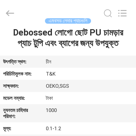
T&K
Garment
Accessories
Co.,Ltd.
All
এমবসড লেদার প্যাচগুলি
Rights
Reserved.
Debossed লোগো ছোট PU চামড়ার
বাড়ি
প্যাচ টুপি এবং ব্যাগের জন্য উপযুক্ত
পণ্য
উৎপত্তি স্থল:
চীন
আমাদের
পরিচিতিমুলক নাম:
T&K
সম্পর্কে
সাক্ষ্যদান:
OEKO,SGS
মডেল নম্বার:
টাকা
কারখানা
ন্যূনতম চাহিদার
1000
ভ্রমণ
পরিমাণ:
মূল্য:
0.1-1.2
মান