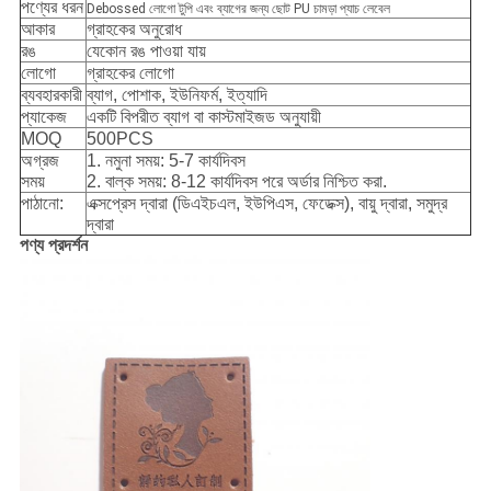
পণ্যের ধরন
Debossed লোগো টুপি এবং ব্যাগের জন্য ছোট PU চামড়া প্যাচ লেবেল
আকার
গ্রাহকের অনুরোধ
রঙ
যেকোন রঙ পাওয়া যায়
লোগো
গ্রাহকের লোগো
ব্যবহারকারী
ব্যাগ, পোশাক, ইউনিফর্ম, ইত্যাদি
প্যাকেজ
একটি বিপরীত ব্যাগ বা কাস্টমাইজড অনুযায়ী
MOQ
500PCS
অগ্রজ
1. নমুনা সময়: 5-7 কার্যদিবস
সময়
2. বাল্ক সময়: 8-12 কার্যদিবস পরে অর্ডার নিশ্চিত করা.
পাঠানো:
এক্সপ্রেস দ্বারা (ডিএইচএল, ইউপিএস, ফেডেক্স), বায়ু দ্বারা, সমুদ্র
দ্বারা
পণ্য প্রদর্শন