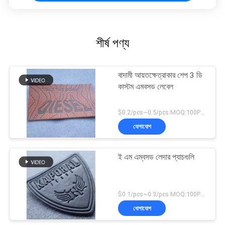
শীর্ষ পণ্য
বাদামী আয়তক্ষেত্রাকার শেপ 3 ডি
কাস্টম এমবসড লেবেল
$0.2/pcs~0.5/pcs MOQ:100PCS
যোগাযোগ
ই এম এম্বসড লেদার প্যাচগুলি
$0.1/pcs~0.3/pcs MOQ:100PCS
যোগাযোগ