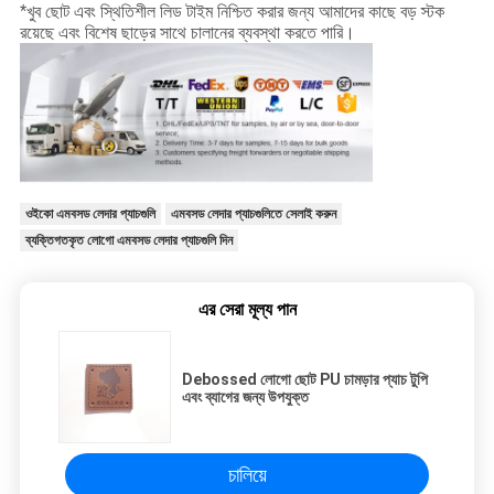
*খুব ছোট এবং স্থিতিশীল লিড টাইম নিশ্চিত করার জন্য আমাদের কাছে বড় স্টক
রয়েছে এবং বিশেষ ছাড়ের সাথে চালানের ব্যবস্থা করতে পারি।
ওইকো এমবসড লেদার প্যাচগুলি
এমবসড লেদার প্যাচগুলিতে সেলাই করুন
ব্যক্তিগতকৃত লোগো এমবসড লেদার প্যাচগুলি দিন
এর সেরা মূল্য পান
Debossed লোগো ছোট PU চামড়ার প্যাচ টুপি
এবং ব্যাগের জন্য উপযুক্ত
চালিয়ে