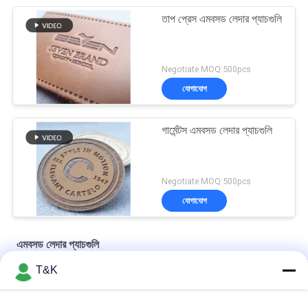
তাপ প্রেস এমবসড লেদার প্যাচগুলি
Negotiate MOQ:500pcs
যোগাযোগ
গার্মেন্টস এমবসড লেদার প্যাচগুলি
Negotiate MOQ:500pcs
যোগাযোগ
এমবসড লেদার প্যাচগুলি
T&K
জলরোধী OEM শেষ ভাঁজ চামড়া এমবসড লেবেল
টেকসই ওয়ান সাইড ভাঁজ ওকেও এমবসড লেদার প্যাচগুলি