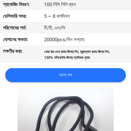
প্যাকেজিং বিবরণ:
100 পিসি পিপি ব্যাগ
নিয়ন্ত্রণ
ডেলিভারি সময়:
5 ~ 8 কার্যদিবস
যোগাযোগ
পরিশোধের শর্ত:
টি/টি, এল/সি
করুন
যোগানের ক্ষমতা:
20000pcs/দিন সপ্তাহ
লক্ষণীয় করা:
,
,
ধোয়া যায় এমন রাবার জিপার টান
হ্যান্ডব্যাগ রাবার জিপার টান
উদ্ধৃতির
100% পলিয়েস্টার জিপার স্লাইডার পুলার
জন্য
আবেদন
ভালো দাম
সাইট
ম্যাপ
PRIVACY