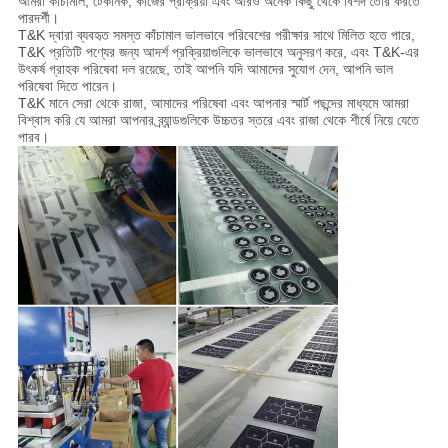
আমরা কাঁচামাল, টেকনিক, কাজের প্রক্রিয়া এবং আরও অনেক কিছু থেকে বিশদ তৈরি করতে
পারদর্শী।
T&K দ্বারা ব্যবহৃত সমস্ত কাঁচামাল ভালভাবে পরিবেশের পরীক্ষার সাথে মিলিত হতে পারে,
T&K প্রতিটি পণ্যের জন্য আদর্শ প্রক্রিয়াগুলিকে ভালভাবে অনুসরণ করে, এবং T&K-এর
উৎকর্ষ গ্রাহক পরিষেবা দল রয়েছে, তাই আপনি যদি আমাদের সুযোগ দেন, আপনি ভাল
পরিষেবা দিতে পারেন।
T&K মানে সেরা থেকে রাজা, আমাদের পরিষেবা এবং আপনার স্মার্ট পছন্দের মাধ্যমে আমরা
বিশ্বাস করি যে আমরা আপনার ব্র্যান্ডগুলিকে উচ্চতর স্তরে এবং রাজা থেকে শীর্ষে নিয়ে যেতে
পারব।