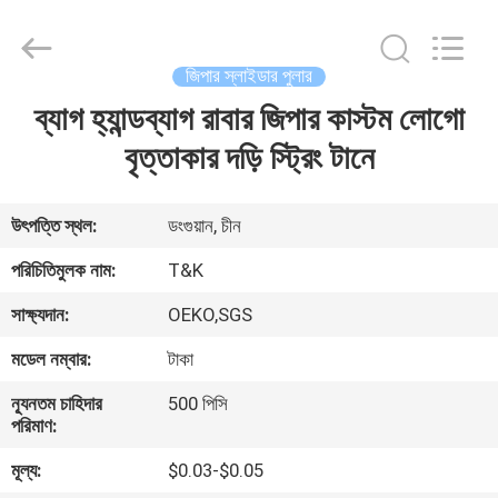
T&K
Garment
Accessories
Co.,Ltd.
All
জিপার স্লাইডার পুলার
Rights
Reserved.
ব্যাগ হ্যান্ডব্যাগ রাবার জিপার কাস্টম লোগো
বাড়ি
বৃত্তাকার দড়ি স্ট্রিং টানে
পণ্য
উৎপত্তি স্থল:
ডংগুয়ান, চীন
আমাদের
পরিচিতিমুলক নাম:
T&K
সম্পর্কে
সাক্ষ্যদান:
OEKO,SGS
মডেল নম্বার:
টাকা
কারখানা
ন্যূনতম চাহিদার
500 পিসি
ভ্রমণ
পরিমাণ:
মূল্য:
$0.03-$0.05
মান