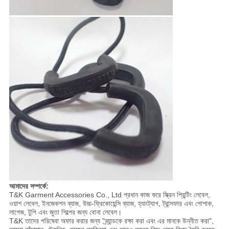
আমাদের সম্পর্কে:
T&K Garment Accessories Co., Ltd প্রধান কাজ করে স্ক্রিন প্রিন্টিং লেবেল,
ওয়াশ লেবেল, ইনজেকশন ব্যাজ, উচ্চ-ফ্রিকোয়েন্সি ব্যাজ, হ্যাংট্যাগ, ট্রান্সফার এবং পোশাক,
লাগেজ, টুপি এবং জুতা শিল্পের জন্য বোনা লেবেল।
T&K তাদের পরিষেবা অফার করার জন্য "ব্র্যান্ডকে রক্ষা করা এবং এর মানকে উন্নীত করা",