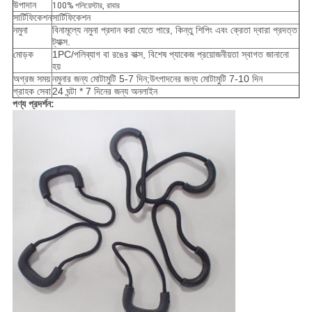
উপাদান
100% পলিয়েস্টার, রাবার
সার্টিফিকেশন
সার্টিফিকেশন
নমুনা
বিনামূল্যে নমুনা প্রদান করা যেতে পারে, কিন্তু শিপিং এবং ক্রেতা দ্বারা প্রদত্ত
ট্যাক্স.
মোড়ক
1PC/পলিব্যাগ বা রঙের বাক্স, বিশেষ প্যাকেজ প্রয়োজনীয়তা স্বাগত জানানো
হয়
অগ্রজ সময়
নমুনার জন্য মোটামুটি 5-7 দিন;উৎপাদনের জন্য মোটামুটি 7-10 দিন
গ্রাহক সেবা
24 ঘন্টা * 7 দিনের জন্য অনলাইন
পণ্য প্রদর্শন: