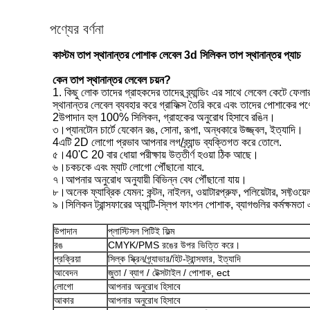
পণ্যের বর্ণনা
কাস্টম তাপ স্থানান্তর পোশাক লেবেল 3d সিলিকন তাপ স্থানান্তর প্যাচ
কেন তাপ স্থানান্তর লেবেল চয়ন?
1. কিছু লোক তাদের গ্রাহকদের তাদের ব্র্যান্ডিং এর সাথে লেবেল কেটে ফেলার
স্থানান্তর লেবেল ব্যবহার করে গ্রাফিক্স তৈরি করে এবং তাদের পোশাকের 
2উপাদান হল 100% সিলিকন, গ্রাহকের অনুরোধ হিসাবে রঙিন।
৩।প্যানটোন চার্টে যেকোন রঙ, সোনা, রূপা, অন্ধকারে উজ্জ্বল, ইত্যাদি।
4এটি 2D লোগো প্রভাব আপনার লগ/ব্র্যান্ড ব্যক্তিগত করে তোলে.
৫।40'C 20 বার ধোয়া পরীক্ষায় উত্তীর্ণ হওয়া ঠিক আছে।
৬।চকচকে এবং ম্যাট লোগো পৌঁছানো যাবে.
৭।আপনার অনুরোধ অনুযায়ী বিভিন্ন বেধ পৌঁছানো যায়।
৮।অনেক ফ্যাব্রিক যেমন: কন্টন, নাইলন, ওয়াটারপ্রুফ, পলিয়েটার, সফ্টওয়
৯।সিলিকন ট্রান্সফারের অ্যান্টি-স্লিপ ফাংশন পোশাক, ব্যাগগুলির কর্মক্ষমতা
উপাদান
প্লাস্টিসল পিটিই ফিল্ম
রঙ
CMYK/PMS রঙের উপর ভিত্তি করে।
প্রক্রিয়া
সিল্ক স্ক্রিন/গ্র্যাভার/হিট-ট্রান্সফার, ইত্যাদি
আবেদন
জুতা / ব্যাগ / টেক্সটাইল / পোশাক, ect
লোগো
আপনার অনুরোধ হিসাবে
আকার
আপনার অনুরোধ হিসাবে