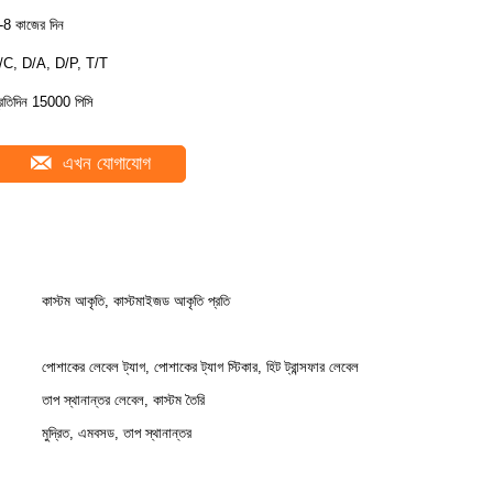
-8 কাজের দিন
/C, D/A, D/P, T/T
্রতিদিন 15000 পিসি
এখন যোগাযোগ
কাস্টম আকৃতি, কাস্টমাইজড আকৃতি প্রতি
পোশাকের লেবেল ট্যাগ, পোশাকের ট্যাগ স্টিকার, হিট ট্রান্সফার লেবেল
তাপ স্থানান্তর লেবেল, কাস্টম তৈরি
মুদ্রিত, এমবসড, তাপ স্থানান্তর