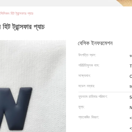
িলিকন হিট ট্রান্সফার প্যাচ
িট ট্রান্সফার প্যাচ
বেসিক ইনফরমেশন
উৎপত্তি স্থল:
ড
পরিচিতিমুলক নাম:
সাক্ষ্যদান:
মডেল নম্বার:
ট
ন্যূনতম চাহিদার পরিমাণ:
5
মূল্য:
N
প্যাকেজিং বিবরণ:
<
<