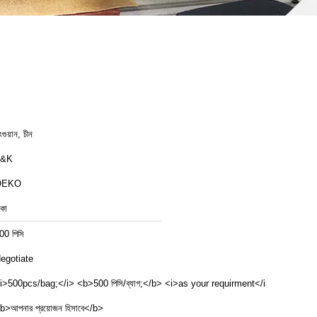
ংগুয়ান, চীন
T&K
OEKO
াকা
00 পিসি
egotiate
i>500pcs/bag;</i> <b>500 পিসি/ব্যাগ;</b> <i>as your requirment</i>
b>আপনার প্রয়োজন হিসাবে</b>