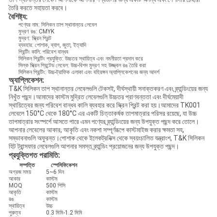
তৈরি করতে সহায়তা করবে।
বৈশিষ্ট্য:
পণ্যের নাম: সিলিকন তাপ স্থানান্তর লেবেল
মুদ্রণ রঙ: CMYK
মুদ্রণ: স্ক্রিন প্রিন্ট
ব্যবহার: পোশাক, ব্যাগ, জুতা, ইত্যাদি
প্রিন্টিং কালি: পরিবেশ বান্ধব
সিলিকন প্রিন্টিং প্রযুক্তি: উচ্চতর স্থায়িত্ব এবং নমনীয়তা প্রদান করে
সিল্ক স্ক্রিন প্রিন্টেড লেবেল: উচ্চ-বিশদ মুদ্রণ সহ উজ্জ্বল রঙ তৈরি করা
সিলিকন প্রিন্টিং: উচ্চ-ট্রাফিক এলাকা এবং বহিরঙ্গন অ্যাপ্লিকেশনের জন্য আদর্শ
অ্যাপ্লিকেশন:
T&K সিলিকন তাপ স্থানান্তর লেবেলগুলি টেকসই, দীর্ঘস্থায়ী সনাক্তকরণ এবং ব্র্যান্ডিংয়ের জন্য
নিখুঁত পছন্দ।আমাদের কাস্টম মুদ্রিত লেবেলগুলি উচ্চতর প্রাণবন্ততা এবং দীর্ঘমেয়াদী
স্থায়িত্বের জন্য পরিবেশ বান্ধব কালি ব্যবহার করে স্ক্রিন প্রিন্ট করা হয়।আমাদের TK001
লেবেলে 150°C থেকে 180°C এর একটি চিত্তাকর্ষক তাপমাত্রার পরিসর রয়েছে, যা উচ্চ
তাপমাত্রার সংস্পর্শে আসতে পারে এমন পণ্যের ব্র্যান্ডিংয়ের জন্য উপযুক্ত পছন্দ করে তোলে।
আপনার লেবেলের আকার, আকৃতি এবং নকশা সম্পূর্ণরূপে কাস্টমাইজ করার ক্ষমতা সহ,
সম্ভাবনাগুলি অফুরন্ত।পোশাক থেকে ইলেকট্রনিক্স থেকে স্বয়ংচালিত যন্ত্রাংশ, T&K সিলিকন
হিট ট্রান্সফার লেবেলগুলি আপনার সমস্ত ব্র্যান্ডিং প্রয়োজনের জন্য উপযুক্ত পছন্দ।
প্রযুক্তিগত পরামিতি:
সম্পত্তি
স্পেসিফিকেশন
অগ্রজ সময়
5~6 দিন
আকার
কাস্টম
MOQ
500 পিসি
আকৃতি
কাস্টম
রঙ
কাস্টম
স্থায়িত্ব
উচ্চ
পুরুত্ব
0.3 মিমি-1.2 মিমি