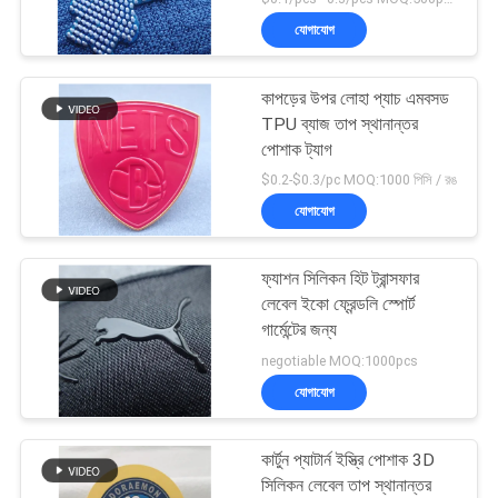
যোগাযোগ
কাপড়ের উপর লোহা প্যাচ এমবসড
TPU ব্যাজ তাপ স্থানান্তর
পোশাক ট্যাগ
$0.2-$0.3/pc MOQ:1000 পিসি / রঙ
যোগাযোগ
ফ্যাশন সিলিকন হিট ট্রান্সফার
লেবেল ইকো ফ্রেন্ডলি স্পোর্ট
গার্মেন্টের জন্য
negotiable MOQ:1000pcs
যোগাযোগ
কার্টুন প্যাটার্ন ইস্ত্রি পোশাক 3D
সিলিকন লেবেল তাপ স্থানান্তর