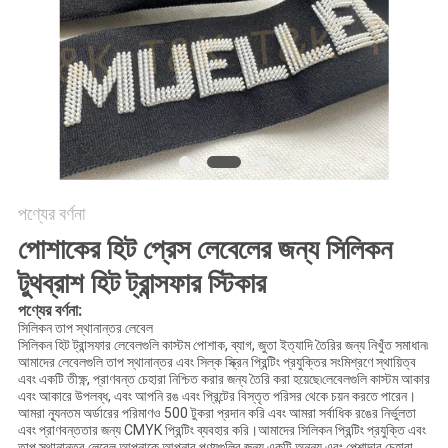
POLICY
পণ্যের বর্ণনা
পোশাকের হিট প্রেস লেবেলের জন্য সিলিকন
টুথব্রাশ হিট ট্রান্সফার স্টিকার
পণ্যের বর্ণনা:
সিলিকন তাপ স্থানান্তর লেবেল
সিলিকন হিট ট্রান্সফার লেবেলগুলি কাস্টম পোশাক, ব্যাগ, জুতা ইত্যাদি তৈরির জন্য নিখুঁত সমাধান৷
আমাদের লেবেলগুলি তাপ স্থানান্তর এবং সিল্ক স্ক্রিন প্রিন্টিং প্রযুক্তির সংমিশ্রণে স্থায়িত্ব
এবং একটি তীক্ষ্ণ, প্রাণবন্ত চেহারা নিশ্চিত করার জন্য তৈরি করা হয়েছে৷লেবেলগুলি কাস্টম আকার
এবং আকারে উপলব্ধ, এবং আপনি রঙ এবং প্রিন্টের বিস্তৃত পরিসর থেকে চয়ন করতে পারেন।
আমরা ন্যূনতম অর্ডারের পরিমাণও 500 টুকরা প্রদান করি এবং আমরা সর্বাধিক রঙের নির্ভুলতা
এবং প্রাণবন্ততার জন্য CMYK প্রিন্টিং ব্যবহার করি।আমাদের সিলিকন প্রিন্টিং প্রযুক্তি এবং
তাপ স্থানান্তর লেবেল আপনাকে আপনার পণ্যগুলির জন্য একটি অনন্য এবং পেশাদার চেহারা