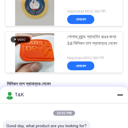
negotiated MOQ:500 পিসি
যোগাযোগ
পোশাক ব্র্যান্ড প্যানটোন রঙের জন্য
3d সিলিকন তাপ স্থানান্তর লেবেল
Negotiate MOQ:500 পিসি
যোগাযোগ
সিলিকন তাপ স্থানান্তর লেবেল
T&K
অ্যান্টি স্লিপ ফ্রি ডিজাইন 3 ডি সিলিকন কাস্টম হিট ট্রান্সফার লেবেল
চকচকে 1.2 মিমি সিলিকন হিট ট্রান্সফার লেবেল ফ্যাক্টরি সিল্ক প্রিন্টিং প্যাচ
10:01 PM
প্রাণীর আকৃতি 3D 7cm তাপ স্থানান্তর গার্মেন্ট লেবেল সিলিকন রাবার প্রিন্টিং
Good day, what product are you looking for?