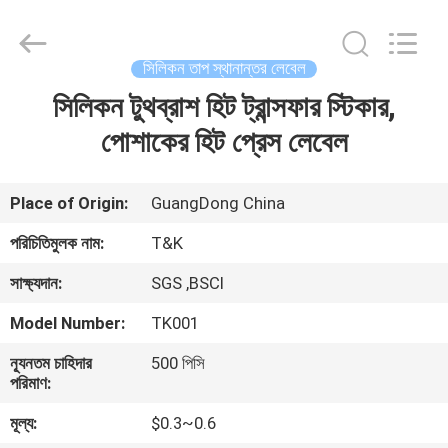
T&K
Garment
Accessories
Co.,Ltd.
All
সিলিকন তাপ স্থানান্তর লেবেল
Rights
Reserved.
সিলিকন টুথব্রাশ হিট ট্রান্সফার স্টিকার,
বাড়ি
পোশাকের হিট প্রেস লেবেল
পণ্য
Place of Origin:
GuangDong China
আমাদের
পরিচিতিমুলক নাম:
T&K
সম্পর্কে
সাক্ষ্যদান:
SGS ,BSCI
Model Number:
TK001
কারখানা
ন্যূনতম চাহিদার
500 পিসি
ভ্রমণ
পরিমাণ:
মূল্য:
$0.3~0.6
মান