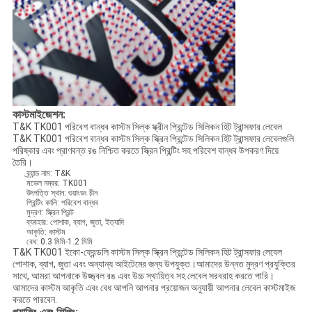
কাস্টমাইজেশন:
T&K TK001 পরিবেশ বান্ধব কাস্টম সিল্ক স্ক্রীন প্রিন্টেড সিলিকন হিট ট্রান্সফার লেবেল
T&K TK001 পরিবেশ বান্ধব কাস্টম সিল্ক স্ক্রিন প্রিন্টেড সিলিকন হিট ট্রান্সফার লেবেলগুলি
পরিষ্কার এবং প্রাণবন্ত রঙ নিশ্চিত করতে স্ক্রিন প্রিন্টিং সহ পরিবেশ বান্ধব উপকরণ দিয়ে
তৈরি।
ব্র্যান্ড নাম: T&K
মডেল নম্বর: TK001
উৎপত্তি স্থান: গুয়াংডং চীন
প্রিন্টিং কালি: পরিবেশ বান্ধব
মুদ্রণ: স্ক্রিন প্রিন্ট
ব্যবহার: পোশাক, ব্যাগ, জুতা, ইত্যাদি
আকৃতি: কাস্টম
বেধ: 0.3 মিমি-1.2 মিমি
T&K TK001 ইকো-ফ্রেন্ডলি কাস্টম সিল্ক স্ক্রিন প্রিন্টেড সিলিকন হিট ট্রান্সফার লেবেল
পোশাক, ব্যাগ, জুতা এবং অন্যান্য আইটেমের জন্য উপযুক্ত।আমাদের উন্নত মুদ্রণ প্রযুক্তির
সাথে, আমরা আপনাকে উজ্জ্বল রঙ এবং উচ্চ স্থায়িত্ব সহ লেবেল সরবরাহ করতে পারি।
আমাদের কাস্টম আকৃতি এবং বেধ আপনি আপনার প্রয়োজন অনুযায়ী আপনার লেবেল কাস্টমাইজ
করতে পারবেন.