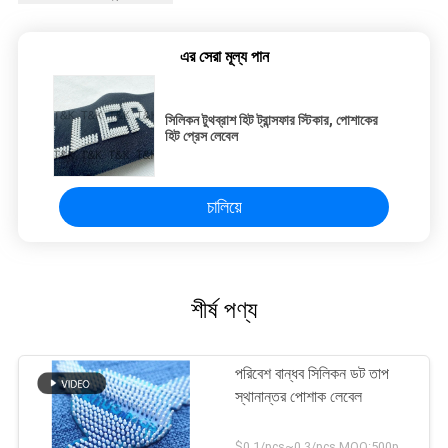
এর সেরা মূল্য পান
সিলিকন টুথব্রাশ হিট ট্রান্সফার স্টিকার, পোশাকের
হিট প্রেস লেবেল
চালিয়ে
শীর্ষ পণ্য
পরিবেশ বান্ধব সিলিকন ডট তাপ
স্থানান্তর পোশাক লেবেল
$0.1/pcs~0.3/pcs MOQ:500pcs