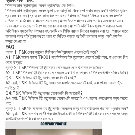
প্যাকিং এবং শিপিং:
সিলিকন তাপ স্থানান্তর লেবেল প্যাকেজিং এবং শিপিং:
সিলিকন তাপ স্থানান্তর লেবেল ধুলো এবং আর্দ্রতা থেকে রক্ষা করার জন্য একটি পলিথিন ব্যাগে
প্যাকেজ করা হয়।গ্রাহকের কাছে নিরাপদ এবং নিরাপদ ডেলিভারি নিশ্চিত করতে লেবেলগুলি
ঢেউতোলা কার্ডবোর্ডের বাক্সে পাঠানো হয়।বাক্সগুলিতে গ্রাহকের নাম, পণ্যের নাম এবং বাক্সের
মধ্যে থাকা লেবেলের পরিমাণ সহ লেবেল করা হয়।বাক্সগুলি অতিরিক্ত সুরক্ষা প্রদানের জন্য
অতিরিক্ত প্যাকেজিং উপাদান সহ একটি বড় শিপিং বাক্সের ভিতরে স্থাপন করা হয়।গ্রাহক যাতে
চালানের অগ্রগতি ট্র্যাক করতে পারে তা নিশ্চিত করতে প্রতিটি চালানের জন্য একটি ট্র্যাকিং
নম্বর দেওয়া হয়।
FAQ:
প্রশ্ন 1: T&K কোন ব্র্যান্ডের সিলিকন হিট ট্রান্সফার লেবেল তৈরি করে?
A1: T&K মডেল নম্বর TK001 সহ সিলিকন হিট ট্রান্সফার লেবেল তৈরি করে, যা গুয়াংডং চীন
থেকে উদ্ভূত।
প্রশ্ন 2: T&K সিলিকন হিট ট্রান্সফার লেবেলগুলি কোন উপাদান দিয়ে তৈরি?
A2: T&K সিলিকন হিট ট্রান্সফার লেবেলগুলি একটি উচ্চ-গ্রেডের সিলিকন উপাদান দিয়ে তৈরি।
Q3: T&K সিলিকন হিট ট্রান্সফার লেবেল কি টেকসই?
A3: হ্যাঁ, T&K সিলিকন হিট ট্রান্সফার লেবেলগুলি অত্যন্ত টেকসই এবং পরিধান এবং ছিঁড়ে
প্রতিরোধী।
Q4: T&K সিলিকন হিট ট্রান্সফার লেবেলগুলি কি জলরোধী?
A4: হ্যাঁ, T&K সিলিকন হিট ট্রান্সফার লেবেলগুলি জলরোধী এবং জলের এক্সপোজার সহ্য করতে
পারে।
প্রশ্ন 5: T&K কি সিলিকন হিট ট্রান্সফার লেবেলের জন্য কাস্টমাইজেশন পরিষেবা প্রদান করে?
A5: হ্যাঁ, T&K আপনার নির্দিষ্ট প্রয়োজনীয়তা মেটাতে সিলিকন হিট ট্রান্সফার লেবেলগুলির জন্য
কাস্টমাইজেশন পরিষেবা সরবরাহ করে।