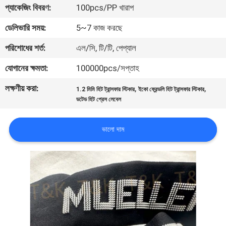
প্যাকেজিং বিবরণ:
100pcs/PP খারাপ
নিয়ন্ত্রণ
ডেলিভারি সময়:
5~7 কাজ করছে
যোগাযোগ
পরিশোধের শর্ত:
এল/সি, টি/টি, পেপ্যাল
করুন
যোগানের ক্ষমতা:
100000pcs/সপ্তাহ
লক্ষণীয় করা:
,
,
1.2 মিমি হিট ট্রান্সফার স্টিকার
ইকো ফ্রেন্ডলি হিট ট্রান্সফার স্টিকার
উদ্ধৃতির
ডটেড হিট প্রেস লেবেল
জন্য
আবেদন
ভালো দাম
সাইট
ম্যাপ
PRIVACY