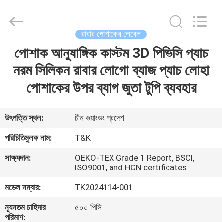
T&K
Garment
Accessories
Co.,Ltd.
All
রাবার পোশাকের লেবেল
Rights
Reserved.
পোশাক আনুষাঙ্গিক কাস্টম 3D পিভিসি প্যাচ
বাড়ি
নরম সিলিকন রাবার লোগো ব্যাজ প্যাচ লোহা
পণ্য
পোশাকের উপর ব্যাগ জুতা টুপি ব্যবহার
আমাদের
উৎপত্তি স্থল:
চীন গুয়াংডং প্রদেশ
সম্পর্কে
পরিচিতিমুলক নাম:
T&K
সাক্ষ্যদান:
OEKO-TEX Grade 1 Report, BSCI,
কারখানা
ISO9001, and HCN certificates
ভ্রমণ
মডেল নম্বার:
TK2024114-001
ন্যূনতম চাহিদার
৫০০ পিসি
মান
পরিমাণ: