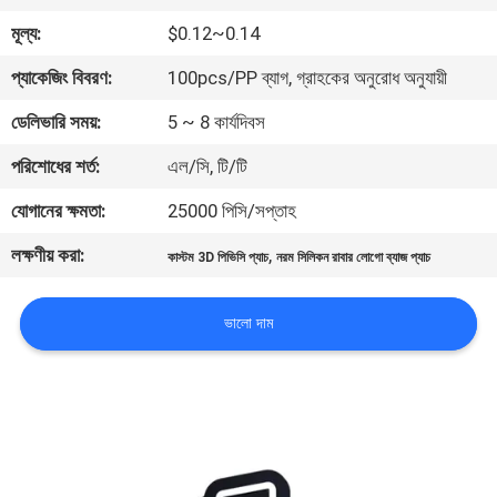
নিয়ন্ত্রণ
মূল্য:
$0.12~0.14
প্যাকেজিং বিবরণ:
100pcs/PP ব্যাগ, গ্রাহকের অনুরোধ অনুযায়ী
যোগাযোগ
ডেলিভারি সময়:
5 ~ 8 কার্যদিবস
করুন
পরিশোধের শর্ত:
এল/সি, টি/টি
উদ্ধৃতির
যোগানের ক্ষমতা:
25000 পিসি/সপ্তাহ
জন্য
লক্ষণীয় করা:
,
কাস্টম 3D পিভিসি প্যাচ
নরম সিলিকন রাবার লোগো ব্যাজ প্যাচ
আবেদন
ভালো দাম
সাইট
ম্যাপ
PRIVACY