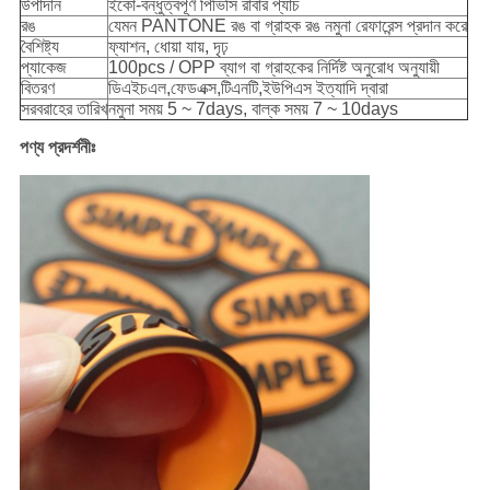
উপাদান
ইকো-বন্ধুত্বপূর্ণ পিভিসি রাবার প্যাচ
রঙ
যেমন PANTONE রঙ বা গ্রাহক রঙ নমুনা রেফারেন্স প্রদান করে
বৈশিষ্ট্য
ফ্যাশন, ধোয়া যায়, দৃঢ়
প্যাকেজ
100pcs / OPP ব্যাগ বা গ্রাহকের নির্দিষ্ট অনুরোধ অনুযায়ী
বিতরণ
ডিএইচএল,ফেডএক্স,টিএনটি,ইউপিএস ইত্যাদি দ্বারা
সরবরাহের তারিখ
নমুনা সময় 5 ~ 7days, বাল্ক সময় 7 ~ 10days
পণ্য প্রদর্শনীঃ