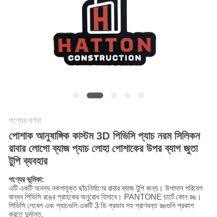
POLICY
পণ্যের বর্ণনা
পোশাক আনুষাঙ্গিক কাস্টম 3D পিভিসি প্যাচ নরম সিলিকন
রাবার লোগো ব্যাজ প্যাচ লোহা পোশাকের উপর ব্যাগ জুতা
টুপি ব্যবহার
পণ্যের ভূমিকা:
এটি একটি অনন্য নকশাযুক্ত ছাঁচনির্মাণের রাবার ব্যাজ টুপি জন্য। উপাদান পরিবেশ
বান্ধব পিভিসি রঙের গ্রাহকের অনুরোধ হিসাবে। PANTONE চার্টে কোন রঙ।
পিভিসি লেবেল এবং প্যাচগুলি একটি 3 ডি প্রভাব সহ প্রাণবন্ত রঙগুলি প্রকাশ
করতে দুর্দান্ত.