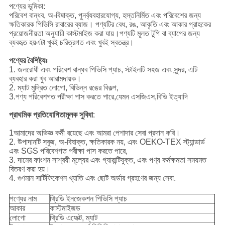
পণ্যের ভূমিকা:
পরিবেশ বান্ধব, অ-বিষাক্ত, পুনর্ব্যবহারযোগ্য, হস্তনির্মিত এবং পরিবেশের জন্য
ক্ষতিকারক পিভিসি রাবারের ব্যাজ। পণ্যটির বেধ, রঙ, আকৃতি এবং আকার গ্রাহকের
প্রয়োজনীয়তা অনুযায়ী কাস্টমাইজ করা যায়।পণ্যটি মূলত টুপি বা ব্যাগের জন্য
ব্যবহৃত হয়এটা খুবই চরিত্রগত এবং খুবই স্বতন্ত্র।
পণ্যের বৈশিষ্ট্যঃ
1. জলরোধী এবং পরিবেশ বান্ধব পিভিসি প্যাচ, স্টাইলটি সহজ এবং সুন্দর, এটি
ব্যবহার করা খুব আরামদায়ক।
2. ম্যাট মুদ্রিত লোগো, বিভিন্ন রঙের বিকল্প,
3.পণ্য পরিবেশগত পরীক্ষা পাস করতে পারে,যেমন এসজিএস,বিভি ইত্যাদি
প্রাথমিক প্রতিযোগিতামূলক সুবিধা
:
1আমাদের অভিজ্ঞ কর্মী রয়েছে এবং আমরা পেশাদার সেবা প্রদান করি।
2. উপাদানটি সবুজ, অ-বিষাক্ত, ক্ষতিকারক নয়, এবং OEKO-TEX স্ট্যান্ডার্ড
এবং SGS পরিবেশগত পরীক্ষা পাস করতে পারে,
3. দামের ফাংশন সাশ্রয়ী মূল্যের এবং গ্যারান্টিযুক্ত, এবং পণ্য কর্মক্ষমতা সময়মত
বিতরণ করা হয়।
4. গুণমান সার্টিফিকেশন খ্যাতি এবং ছোট অর্ডার গ্রহণের জন্য সেবা.
পণ্যের নাম
থ্রিডি ইনজেকশন পিভিসি প্যাচ
আকার
কাস্টমাইজড
লোগো
থ্রিডি এফেক্ট, ম্যাট