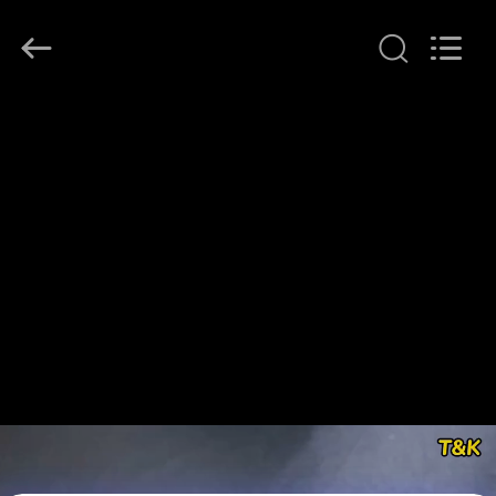
T&K
Garment
Accessories
Co.,Ltd.
All
Rights
Reserved.
বাড়ি
পণ্য
আমাদের
সম্পর্কে
কারখানা
ভ্রমণ
মান