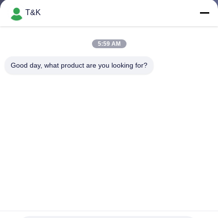
নিয়ন্ত্রণ
T&K
যোগাযোগ
5:59 AM
করুন
Good day, what product are you looking for?
উদ্ধৃতির
জন্য
আবেদন
সাইট
ম্যাপ
PRIVACY
ত্রি মাত্রিক স্তর OEM 0.8 মিমি তাপ স্থানান্তর ট্যাগ