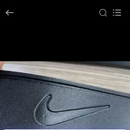
T&K
Garment
Accessories
Co.,Ltd.
All
Rights
Reserved.
বাড়ি
পণ্য
আমাদের
সম্পর্কে
কারখানা
ভ্রমণ
মান