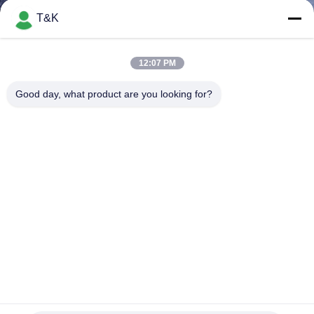
নিয়ন্ত্রণ
T&K
যোগাযোগ
12:07 PM
করুন
Good day, what product are you looking for?
উদ্ধৃতির
জন্য
আবেদন
সাইট
ম্যাপ
PRIVACY
পরিবেশবান্ধব থ্রিডি 6 সেমি এমবসড লেদার প্যাচগুলি