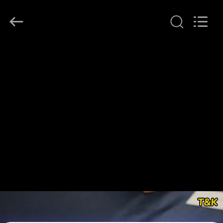
T&K
Garment
Accessories
Co.,Ltd.
All
Rights
Reserved.
বাড়ি
পণ্য
আমাদের
সম্পর্কে
কারখানা
ভ্রমণ
মান