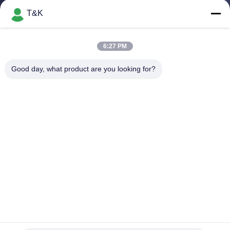
নিয়ন্ত্রণ
T&K
যোগাযোগ
6:27 PM
করুন
Good day, what product are you looking for?
উদ্ধৃতির
জন্য
আবেদন
সাইট
ম্যাপ
PRIVACY
পোশাকের লেবেলে তাপ স্থানান্তর নরম সিলিকন 6 সেমি আয়রন