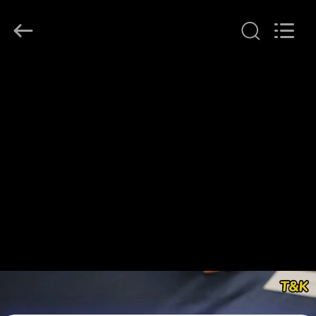
T&K
Garment
Accessories
Co.,Ltd.
All
Rights
Reserved.
বাড়ি
পণ্য
আমাদের
সম্পর্কে
কারখানা
ভ্রমণ
মান