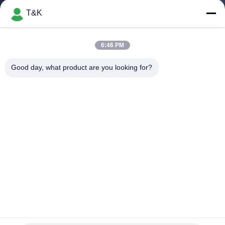
নিয়ন্ত্রণ
T&K
যোগাযোগ
6:46 PM
করুন
Good day, what product are you looking for?
উদ্ধৃতির
জন্য
আবেদন
সাইট
ম্যাপ
PRIVACY
100% সিলিকন লোগো 0.8 মিমি পোশাক ট্যাগ লেবেল মুদ্রণ করা হচ্ছে