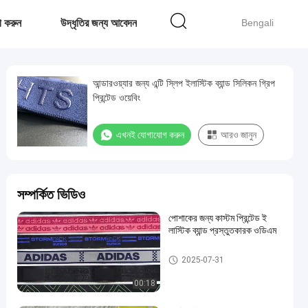
 করুন
উদ্ধৃতির জন্য আবেদন
Bengali
আন্ডারওয়্যার জন্য এন্টি স্লিপ ইলাস্টিক ব্যান্ড সিলিকন গ্রিপ
প্রিন্টেড ওয়েবিং
এখনই যোগাযোগ করুন
আরও জানুন
সম্পর্কিত ভিডিও
পোশাকের জন্য কাস্টম প্রিন্টেড ই
লাস্টিক ব্যান্ড প্রস্তুতকারক ওডিএম
মুদ্রিত ইলাস্টিক ব্যান্ড
2025-07-31
00:18