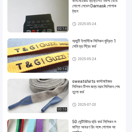
কাস্টমাইজড ব্যক্তিগত নকশা বোনা
লোগো লেবেল Damask পোশাক
ট্যাগ
স্ক্রিন প্রিন্টিং পোশাক লেবেল
2025-05-24
00:14
অ্যান্টি ইলাস্টিক সিলিকন মুদ্রিত 1
সেমি ড্র স্ট্রিং কর্ড
স্ট্রিং কর্ড আঁকুন
2025-05-24
00:14
sweatshirts কাস্টমাইজড
সিলিকন টিপস জন্য নরম সিলিকন শেষ
তুলো কর্ড
স্ট্রিং কর্ড আঁকুন
2025-07-20
00:16
50 সেন্টিমিটার হুডি কর্ড সিলিকন স
মাপ্তি আবরণ রিং সঙ্গে পোশাক আ