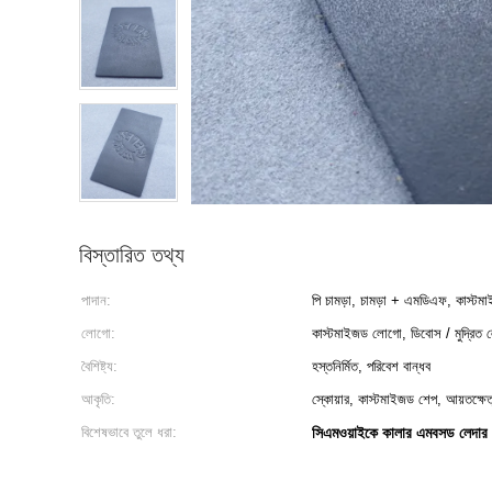
বিস্তারিত তথ্য
পাদান:
পি চামড়া, চামড়া + এমডিএফ, কাস্টম
লোগো:
কাস্টমাইজড লোগো, ডিবোস / মুদ্রিত
বৈশিষ্ট্য:
হস্তনির্মিত, পরিবেশ বান্ধব
আকৃতি:
স্কোয়ার, কাস্টমাইজড শেপ, আয়তক্ষেত
বিশেষভাবে তুলে ধরা:
সিএমওয়াইকে কালার এমবসড লেদার