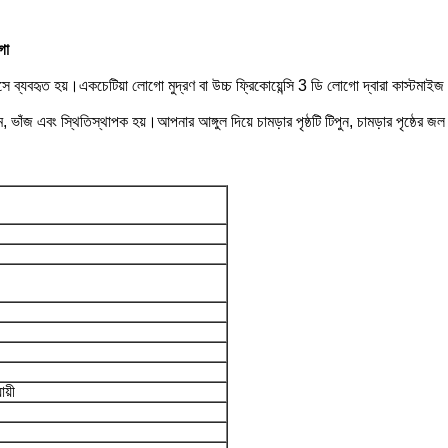
গো
ব্যবহৃত হয়।একচেটিয়া লোগো মুদ্রণ বা উচ্চ ফ্রিকোয়েন্সি 3 ডি লোগো দ্বারা কাস্টমাইজ করা
ণ, নরম, ভাঁজ এবং স্থিতিস্থাপক হয়।আপনার আঙ্গুল দিয়ে চামড়ার পৃষ্ঠটি টিপুন, চামড়ার পৃষ্
য়ী