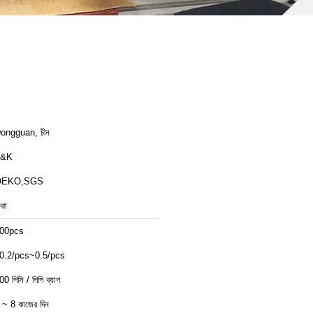
ongguan, চীন
T&K
OEKO,SGS
াকা
00pcs
0.2/pcs~0.5/pcs
00 পিসি / পিপি ব্যাগ
 ~ 8 কাজের দিন