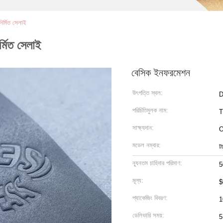
র্মিত সেলাই
্মিত সেলাই
বেসিক ইনফরমেশন
উৎপত্তি স্থল:
D
পরিচিতিমুলক নাম:
সাক্ষ্যদান:
মডেল নম্বার:
ট
ন্যূনতম চাহিদার পরিমাণ:
5
মূল্য:
$
প্যাকেজিং বিবরণ:
1
ডেলিভারি সময়:
5