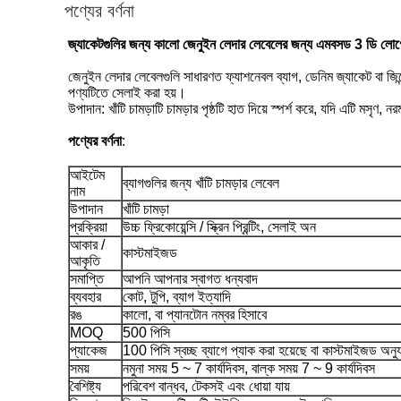
পণ্যের বর্ণনা
জ্যাকেটগুলির জন্য কালো জেনুইন লেদার লেবেলের জন্য এমবসড 3 ডি লো
জেনুইন লেদার লেবেলগুলি সাধারণত ফ্যাশনেবল ব্যাগ, ডেনিম জ্যাকেট বা জিন্সে 
পণ্যটিতে সেলাই করা হয়।
উপাদান: খাঁটি চামড়াটি চামড়ার পৃষ্ঠটি হাত দিয়ে স্পর্শ করে, যদি এটি মসৃ
পণ্যের বর্ণনা
:
আইটেম
ব্যাগগুলির জন্য খাঁটি চামড়ার লেবেল
নাম
উপাদান
খাঁটি চামড়া
প্রক্রিয়া
উচ্চ ফ্রিকোয়েন্সি / স্ক্রিন প্রিন্টিং, সেলাই অন
আকার /
কাস্টমাইজড
আকৃতি
সমাপ্তি
আপনি আপনার স্বাগত ধন্যবাদ
ব্যবহার
কোট, টুপি, ব্যাগ ইত্যাদি
রঙ
কালো, বা প্যানটোন নম্বর হিসাবে
MOQ
500 পিসি
প্যাকেজ
100 পিসি স্বচ্ছ ব্যাগে প্যাক করা হয়েছে বা কাস্টমাইজড অনুযা
সময়
নমুনা সময় 5 ~ 7 কার্যদিবস, বাল্ক সময় 7 ~ 9 কার্যদিবস
বৈশিষ্ট্য
পরিবেশ বান্ধব, টেকসই এবং ধোয়া যায়