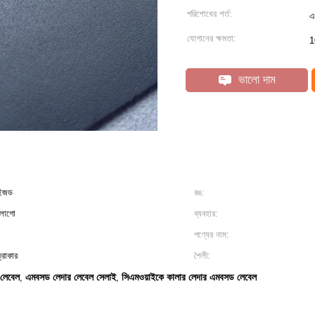
পরিশোধের শর্ত:
এ
যোগানের ক্ষমতা:
1
ভালো দাম
াইজড
রঙ:
 লোগো
ব্যবহার:
পণ্যের নাম:
্রাকার
শৈলী:
 লেবেল
এমবসড লেদার লেবেল সেলাই
সিএমওয়াইকে কালার লেদার এমবসড লেবেল
,
,