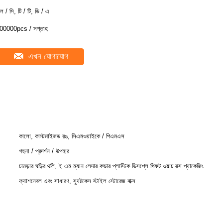
ল / সি, টি / টি, ডি / এ
00000pcs / সপ্তাহ
এখন যোগাযোগ
কালো, কাস্টমাইজড রঙ, সিএমওয়াইকে / পিএমএস
গহনা / প্রদর্শন / উপহার
চামড়ার ঘড়ির থলি, ই এম ম্যান লেদার কভার প্লাস্টিক ডিসপ্লে গিফট ওয়াচ বক্স প্যাকেজিং
ফ্যাশনেবল এবং সাধারণ, স্যুটকেস স্টাইল স্টোরেজ বাক্স