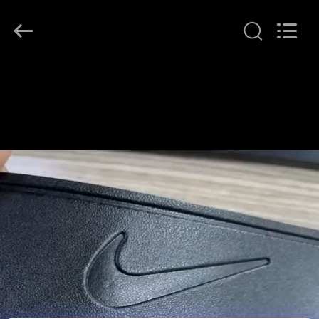
T&K
Garment
Accessories
Co.,Ltd.
All
Rights
Reserved.
বাড়ি
পণ্য
আমাদের
সম্পর্কে
কারখানা
ভ্রমণ
মান