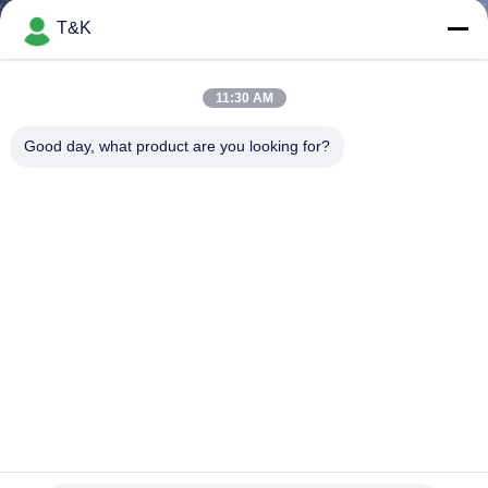
নিয়ন্ত্রণ
T&K
যোগাযোগ
11:30 AM
করুন
Good day, what product are you looking for?
উদ্ধৃতির
জন্য
আবেদন
সাইট
ম্যাপ
PRIVACY
সিএমওয়াই কালার এমবসড লেদার লেবেলে হস্তনির্মিত সেলাই