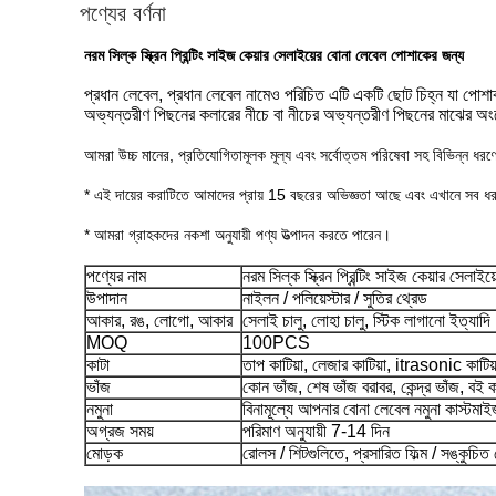
পণ্যের বর্ণনা
নরম সিল্ক স্ক্রিন প্রিন্টিং সাইজ কেয়ার সেলাইয়ের বোনা লেবেল পোশাকের জন্য
প্রধান লেবেল, প্রধান লেবেল নামেও পরিচিত এটি একটি ছোট চিহ্ন যা পোশাকগ
অভ্যন্তরীণ পিছনের কলারের নীচে বা নীচের অভ্যন্তরীণ পিছনের মাঝের অ
আমরা উচ্চ মানের, প্রতিযোগিতামূলক মূল্য এবং সর্বোত্তম পরিষেবা সহ বিভিন্ন ধর
* এই দায়ের করাটিতে আমাদের প্রায় 15 বছরের অভিজ্ঞতা আছে এবং এখানে সব ধর
* আমরা গ্রাহকদের নকশা অনুযায়ী পণ্য উত্পাদন করতে পারেন।
পণ্যের নাম
নরম সিল্ক স্ক্রিন প্রিন্টিং সাইজ কেয়ার সেল
উপাদান
নাইলন / পলিয়েস্টার / সুতির থ্রেড
আকার, রঙ, লোগো, আকার
সেলাই চালু, লোহা চালু, স্টিক লাগানো ইত্যাদি
MOQ
100PCS
কাটা
তাপ কাটিয়া, লেজার কাটিয়া, itrasonic কাটিয়
ভাঁজ
কোন ভাঁজ, শেষ ভাঁজ বরাবর, কেন্দ্র ভাঁজ, বই
নমুনা
বিনামূল্যে আপনার বোনা লেবেল নমুনা কাস্টমা
অগ্রজ সময়
পরিমাণ অনুযায়ী 7-14 দিন
মোড়ক
রোলস / শিটগুলিতে, প্রসারিত ফিল্ম / সঙ্কুচিত