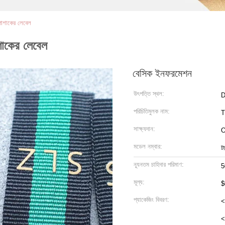
ং পোশাকের লেবেল
োশাকের লেবেল
বেসিক ইনফরমেশন
উৎপত্তি স্থল:
D
পরিচিতিমুলক নাম:
সাক্ষ্যদান:
মডেল নম্বার:
ট
ন্যূনতম চাহিদার পরিমাণ:
5
মূল্য:
$
প্যাকেজিং বিবরণ:
<
<