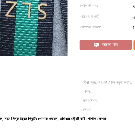
ডেলিভারি সময়:
5
পরিশোধের শর্ত:
এ
যোগানের ক্ষমতা:
1
ভালো দাম
সীসা সময়: সাপোর্ট 7 দিন নমুনা অর্ডার:
পাদান:
কলাকৌশল:
লোগো:
েল
নরম সিল্ক স্ক্রিন প্রিন্টিং পোশাক লেবেল
ওডিএম স্ট্রেট কাট পোশাক লেবেল
,
,