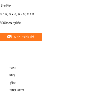
-8 কর্মদিবস
ল / সি, ডি / এ, ডি / পি, টি / টি
5000pcs প্রতিদিন
এখন যোগাযোগ
সমর্থন
কাপড়
মুদ্রিত
গ্রাহক লোগো