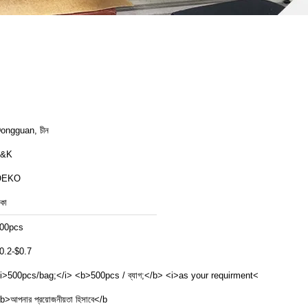
ongguan, চীন
T&K
OEKO
াকা
00pcs
0.2-$0.7
i>500pcs/bag;</i> <b>500pcs / ব্যাগ;</b> <i>as your requirment</i>
b>আপনার প্রয়োজনীয়তা হিসাবে</b