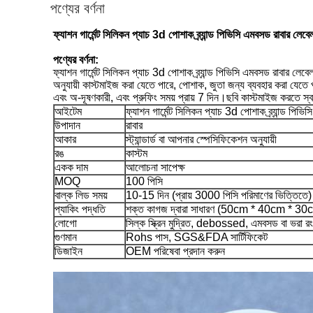
পণ্যের বর্ণনা
ফ্যাশন গার্মেন্ট সিলিকন প্যাচ 3d পোশাক ব্র্যান্ড পিভিসি এমবসড রাবার লেবে
পণ্যের বর্ণনা:
ফ্যাশন গার্মেন্ট সিলিকন প্যাচ 3d পোশাক ব্র্যান্ড পিভিসি এমবসড রাবার লেব
অনুযায়ী কাস্টমাইজ করা যেতে পারে, পোশাক, জুতা জন্য ব্যবহার করা যেতে পা
এবং অ-দূষণকারী, এবং প্রুফিং সময় প্রায় 7 দিন।ছবি কাস্টমাইজ করতে স
আইটেম
ফ্যাশন গার্মেন্ট সিলিকন প্যাচ 3d পোশাক ব্র্যান্ড পিভ
উপাদান
রাবার
আকার
স্ট্যান্ডার্ড বা আপনার স্পেসিফিকেশন অনুযায়ী
রঙ
কাস্টম
একক দাম
আলোচনা সাপেক্ষ
MOQ
100 পিসি
বাল্ক লিড সময়
10-15 দিন (প্রায় 3000 পিসি পরিমাণের ভিত্তিতে)
প্যাকিং পদ্ধতি
শক্ত কাগজ দ্বারা সাধারণ (50cm * 40cm * 30cm
লোগো
সিল্ক স্ক্রিন মুদ্রিত, debossed, এমবসড বা ভরা রং
গুণমান
Rohs পাস, SGS&FDA সার্টিফিকেট
ডিজাইন
OEM পরিষেবা প্রদান করুন