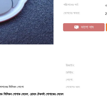
পরিশোধের শর্ত:
এ
যোগানের ক্ষমতা:
2
ভালো দাম
ডিজাইন:
বৈশিষ্ট্য:
লোগো:
 পোশাকের সিলিকন লোগো
লেবেলের ধরন:
ড সিলিকন পোশাক লেবেল
রোহস টেকসই পোশাকের লেবেল
,