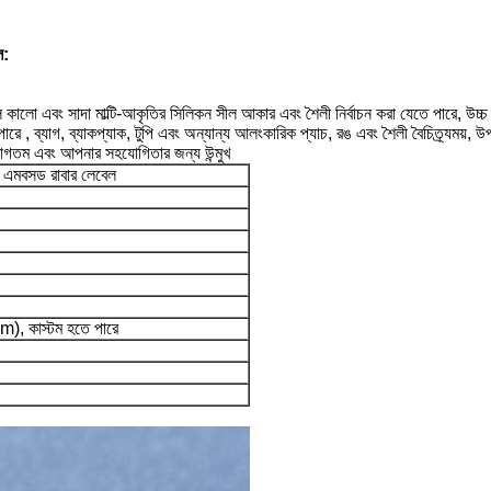
ল:
েল কালো এবং সাদা মাল্টি-আকৃতির সিলিকন সীল আকার এবং শৈলী নির্বাচন করা যেতে পারে, উচ্চ ম
রে , ব্যাগ, ব্যাকপ্যাক, টুপি এবং অন্যান্য আলংকারিক প্যাচ, রঙ এবং শৈলী বৈচিত্র্যময়, উ
্বাগতম এবং আপনার সহযোগিতার জন্য উন্মুখ
িসি এমবসড রাবার লেবেল
), কাস্টম হতে পারে