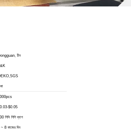
ongguan, চীন
T&K
OEKO,SGS
াকা
000pcs
0.03-$0.05
00 পিসি পিপি ব্যাগ
 ~ 8 কাজের দিন