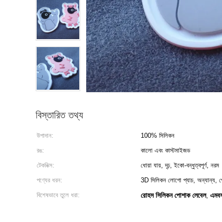
বিস্তারিত তথ্য
উপাদান:
100% সিলিকন
রঙ:
কালো এবং কাস্টমাইজড
টেকনিক্স:
ধোয়া যায়, দৃঢ়, ইকো-বন্ধুত্বপূর্ণ, নরম
পণ্যের ধরন:
3D সিলিকন লোগো প্যাচ, অন্যান্য,
বিশেষভাবে তুলে ধরা:
রোহস সিলিকন পোশাক লেবেল
এমবস
,