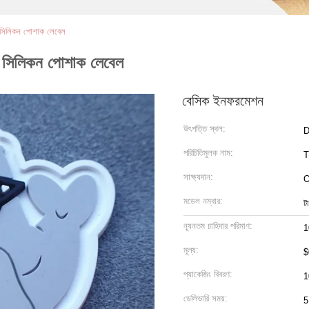
সিলিকন পোশাক লেবেল
সিলিকন পোশাক লেবেল
বেসিক ইনফরমেশন
উৎপত্তি স্থল:
D
পরিচিতিমুলক নাম:
সাক্ষ্যদান:
মডেল নম্বার:
ট
ন্যূনতম চাহিদার পরিমাণ:
1
মূল্য:
$
প্যাকেজিং বিবরণ:
1
ডেলিভারি সময়:
5