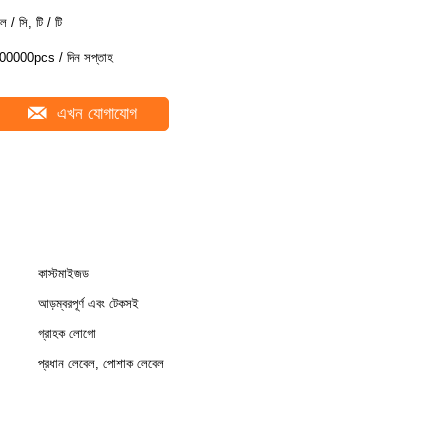
ল / সি, টি / টি
00000pcs / দিন সপ্তাহ
এখন যোগাযোগ
কাস্টমাইজড
আড়ম্বরপূর্ণ এবং টেকসই
গ্রাহক লোগো
প্রধান লেবেল, পোশাক লেবেল