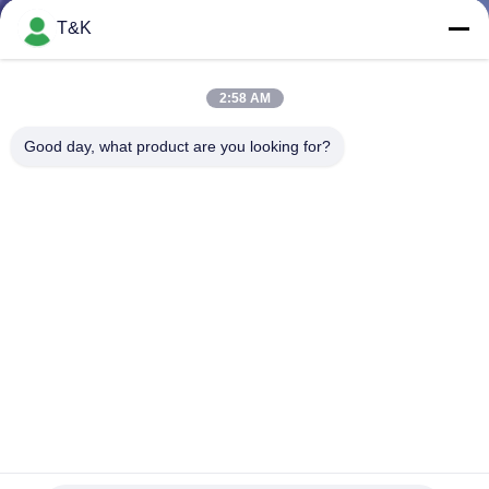
নিয়ন্ত্রণ
T&K
যোগাযোগ
2:58 AM
করুন
Good day, what product are you looking for?
উদ্ধৃতির
জন্য
আবেদন
সাইট
ম্যাপ
PRIVACY
সিলিকন পোশাক লেবেল টেকসই এমবসড Rohs সিলিকন পোশাক লেবেল