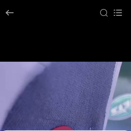
T&K
Garment
Accessories
Co.,Ltd.
All
Rights
Reserved.
বাড়ি
পণ্য
আমাদের
সম্পর্কে
কারখানা
ভ্রমণ
মান