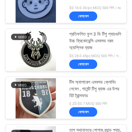
$0.10-0.30/pc MOQ:500 পিসি / রঙ
যোগাযোগ
প্রতিফলিত ফুল 3 ডি টিপু প্যাচগুলি
উচ্চ ফ্রিকোয়েন্সি এমবসড নরম
অ্যাপ্লিক ব্যাজ
$0.28-0.45pc MOQ:500 পিসি / অর্ডার
যোগাযোগ
টিম অ্যাপারেল এমবসড ক্লোথিং
লেবেল , গার্মেন্ট টিপু ব্যাজ এর উপর
হিট ট্রান্সফার
0.2$-$0.7 MOQ:500 পিসি
যোগাযোগ
তাপ স্থানান্তর পোশাক ব্র্যান্ড প্যাচ,