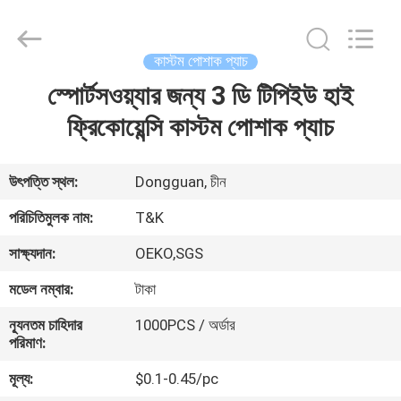
T&K
Garment
Accessories
Co.,Ltd.
All
কাস্টম পোশাক প্যাচ
Rights
Reserved.
স্পোর্টসওয়্যার জন্য 3 ডি টিপিইউ হাই
বাড়ি
ফ্রিকোয়েন্সি কাস্টম পোশাক প্যাচ
পণ্য
উৎপত্তি স্থল:
Dongguan, চীন
আমাদের
পরিচিতিমুলক নাম:
T&K
সম্পর্কে
সাক্ষ্যদান:
OEKO,SGS
মডেল নম্বার:
টাকা
কারখানা
ন্যূনতম চাহিদার
1000PCS / অর্ডার
ভ্রমণ
পরিমাণ:
মূল্য:
$0.1-0.45/pc
মান