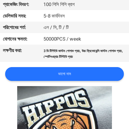
প্যাকেজিং বিবরণ:
100 পিসি পিপি ব্যাগ
নিয়ন্ত্রণ
ডেলিভারি সময়:
5-8 কার্যদিবস
যোগাযোগ
পরিশোধের শর্ত:
এল / সি, টি / টি
করুন
যোগানের ক্ষমতা:
50000PCS / week
লক্ষণীয় করা:
,
,
3 ডি টিপিইউ কাস্টম পোশাক প্যাচ
উচ্চ ফ্রিকোয়েন্সি কাস্টম পোশাক প্যাচ
উদ্ধৃতির
স্পোর্টসওয়্যার টিপিইউ প্যাচ
জন্য
আবেদন
ভালো দাম
সাইট
ম্যাপ
PRIVACY