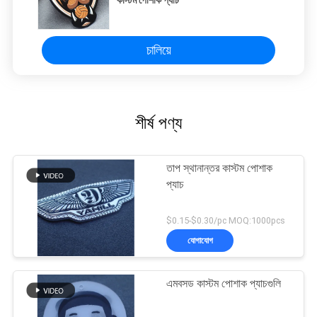
কাস্টম পোশাক প্যাচ
চালিয়ে
শীর্ষ পণ্য
তাপ স্থানান্তর কাস্টম পোশাক
প্যাচ
$0.15-$0.30/pc MOQ:1000pcs
যোগাযোগ
এমবসড কাস্টম পোশাক প্যাচগুলি