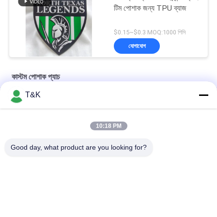
টিম পোশাক জন্য TPU ব্যাজ
$0.15~$0.3 MOQ:1000 পিসি
যোগাযোগ
কাস্টম পোশাক প্যাচ
T&K
ক্রীড়া পরা জন্য টেকসই কাস্টম পোশাক প্যাচ
প্রিন্টিং লোগো হিট ট্রান্সফার TPU প্যাচ বিখ্যাত ব্র্যান্ডের জন্য প্রধান লোগো
10:18 PM
টেকসই ইনজেকশন 3 ডি মুদ্রিত কাস্টম পোশাক প্যাচগুলি
Good day, what product are you looking for?
সব
পোশাক ট্যাগ লেবেল
স্ক্রিন প্রিন্টিং পোশাক লেবেল