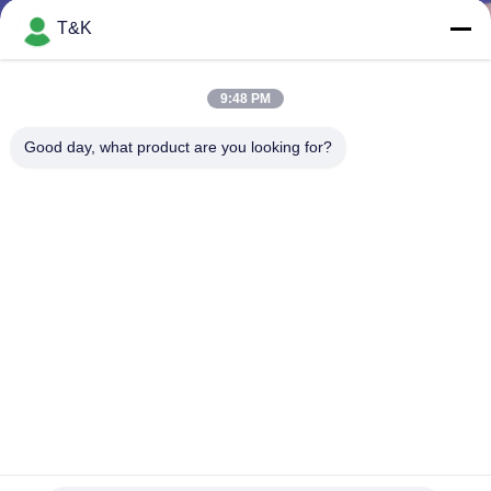
নিয়ন্ত্রণ
T&K
যোগাযোগ
9:48 PM
করুন
Good day, what product are you looking for?
উদ্ধৃতির
জন্য
আবেদন
সাইট
ম্যাপ
PRIVACY
প্রিন্টিং লোগো হিট ট্রান্সফার TPU প্যাচ বিখ্যাত ব্র্যান্ডের জন্য প্রধান লোগো