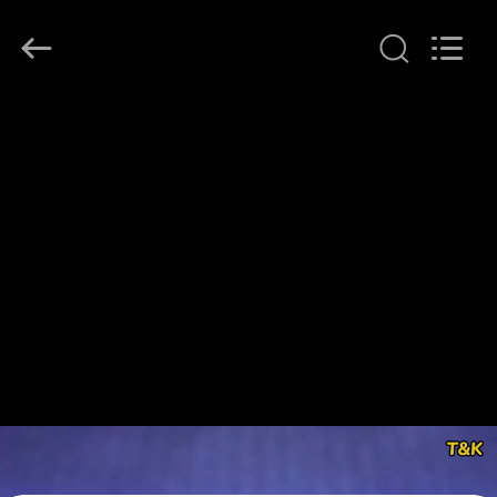
T&K
Garment
Accessories
Co.,Ltd.
All
Rights
Reserved.
বাড়ি
পণ্য
আমাদের
সম্পর্কে
কারখানা
ভ্রমণ
মান