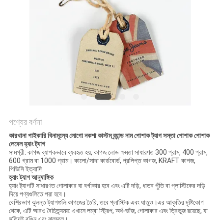
POLICY
পণ্যের বর্ণনা
কারখানা পাইকারি বিনামূল্যে লোগো নকশা কাস্টম ব্র্যান্ড নাম পোশাক ট্যাগ সস্তা পোশাক পোশাক
লেবেল হ্যাং ট্যাগ
সামগ্রী: কাগজ ব্যাপকভাবে ব্যবহৃত হয়, কাগজ লোড ক্ষমতা সাধারণত 300 গ্রাম, 400 গ্রাম,
600 গ্রাম বা 1000 গ্রাম। কালো/সাদা কার্ডবোর্ড, প্রলিপ্ত কাগজ, KRAFT কাগজ,
পিভিসি ইত্যাদি
হ্যাং ট্যাগ আনুষাঙ্গিক
হ্যাং ট্যাগটি সাধারণত গোলাকার বা বর্গাকার হবে এবং এটি দড়ি, ধাতব পুঁতি বা প্লাস্টিকের দড়ি
দিয়ে পণ্যগুলিতে পরা হবে।
বেশিরভাগ ঝুলন্ত ট্যাগগুলি কাগজের তৈরি, তবে প্লাস্টিক এবং ধাতুও।এর আকৃতির দৃষ্টিকোণ
থেকে, এটি আরও বৈচিত্র্যময়: এখানে লম্বা স্ট্রিপ, অর্ধ-ভাঁজ, গোলাকার এবং ত্রিভুজ রয়েছে, যা
সত্যিই রঙিন এবং ঝলমলে।