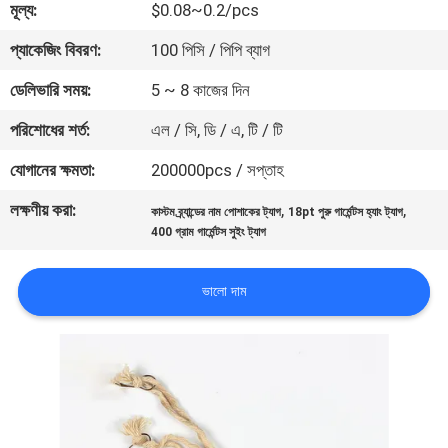
মূল্য:
$0.08~0.2/pcs
নিয়ন্ত্রণ
প্যাকেজিং বিবরণ:
100 পিসি / পিপি ব্যাগ
যোগাযোগ
ডেলিভারি সময়:
5 ~ 8 কাজের দিন
করুন
পরিশোধের শর্ত:
এল / সি, ডি / এ, টি / টি
যোগানের ক্ষমতা:
200000pcs / সপ্তাহ
উদ্ধৃতির
লক্ষণীয় করা:
,
,
কাস্টম ব্র্যান্ডের নাম পোশাকের ট্যাগ
18pt পুরু গার্মেন্টস হ্যাং ট্যাগ
জন্য
400 গ্রাম গার্মেন্টস সুইং ট্যাগ
আবেদন
ভালো দাম
সাইট
ম্যাপ
PRIVACY