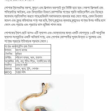
পোশাক ট্যাগগুলির নকশা, মুদ্রণ এবং উত্পাদন অবশ্যই খুব নির্দিষ্ট হতে হবে।নকশা শিল্পকর্ম এবং
পলিয়েস্টার আইকন, এবং বিস্তারিত বিবরণ কোম্পানির পণ্যের প্রতি দায়িত্বশীল এবং বিবেচ্য
মনোভাব প্রতিফলিত করতে পারে;ছবিগুলি যথাযথভাবে ব্যবহার করা যেতে পারে, যেমন বিখ্যাত
মডেল এবং সুন্দর মহিলাদের পণ্য পরা ছবি, ট্যাগ ব্র্যান্ডের ব্যবহার ব্র্যান্ডের পণ্যের উপর গভীর ছাপ
ফেলে এবং প্রচার এবং প্রচারে ভাল ভূমিকা পালন করে
পোশাকের ট্যাগ ছোট হলেও এটি ফ্যাশন এবং ভোক্তাদের মধ্যে একটি যোগসূত্র।এটি আধুনিক
ফ্যাশন সংস্কৃতির একটি অনিবার্য পণ্য, এবং পোশাক কোম্পানীর সুনাম উন্নত ও সুরক্ষায় এবং
পণ্যের প্রচারে ইতিবাচক প্রভাব ফেলে।
পণ্যের ধরন
গার্মেন্টস হ্যাং ট্যাগ
উপাদান
কালো কাগজ
টেকনিক:
মুদ্রিত
বৈশিষ্ট্য
পরিবেশ বান্ধব, নরম, ফ্যাশন
আনুষাঙ্গিক
দড়ি, ধাতু পুঁতির স্ট্রিং, প্লাস্টিকের দড়ি
সমাপ্তি
চকচকে ম্যাট
ব্যবহার
ব্যাগ, জুতা, টুপি, পোশাক
MOQ
100 পিসি