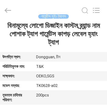
T&K
Garment
Accessories
Co.,Ltd.
All
গার্মেন্টস সুইং ট্যাগস
Rights
Reserved.
বিনামূল্যে লোগো ডিজাইন কাস্টম ব্র্যান্ড নাম
বাড়ি
পোশাক ট্যাগ গার্মেন্টস কাপড় লেবেল হ্যাং
পণ্য
ট্যাগ
আমাদের
উৎপত্তি স্থল:
Dongguan, চীন
সম্পর্কে
পরিচিতিমুলক নাম:
T&K
সাক্ষ্যদান:
OEKO,SGS
কারখানা
মডেল নম্বার:
TK0628-a02
ভ্রমণ
ন্যূনতম চাহিদার
200pcs
পরিমাণ:
মান