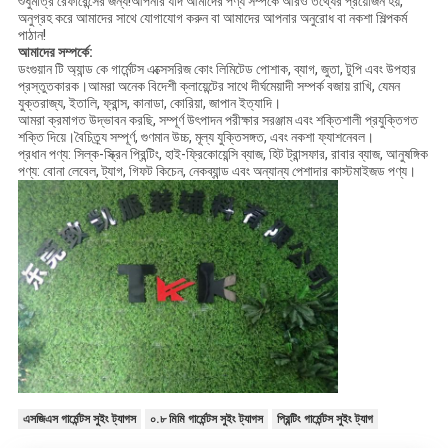
শুধুমাত্র রেফারেন্সের জন্য!আপনার যদি আমাদের পণ্য সম্পর্কে আরও তথ্যের প্রয়োজন হয়,
অনুগ্রহ করে আমাদের সাথে যোগাযোগ করুন বা আমাদের আপনার অনুরোধ বা নকশা শিল্পকর্ম
পাঠান!
আমাদের সম্পর্কে:
ডংগুয়ান টি অ্যান্ড কে গার্মেন্টস এক্সেসরিজ কোং লিমিটেড পোশাক, ব্যাগ, জুতা, টুপি এবং উপহার
প্রস্তুতকারক।আমরা অনেক বিদেশী ক্লায়েন্টের সাথে দীর্ঘমেয়াদী সম্পর্ক বজায় রাখি, যেমন
যুক্তরাজ্য, ইতালি, ফ্রান্স, কানাডা, কোরিয়া, জাপান ইত্যাদি।
আমরা ক্রমাগত উদ্ভাবন করছি, সম্পূর্ণ উৎপাদন পরীক্ষার সরঞ্জাম এবং শক্তিশালী প্রযুক্তিগত
শক্তি দিয়ে।বৈচিত্র্য সম্পূর্ণ, গুণমান উচ্চ, মূল্য যুক্তিসঙ্গত, এবং নকশা ফ্যাশনেবল।
প্রধান পণ্য: সিল্ক-স্ক্রিন প্রিন্টিং, হাই-ফ্রিকোয়েন্সি ব্যাজ, হিট ট্রান্সফার, রাবার ব্যাজ, আনুষঙ্গিক
পণ্য: বোনা লেবেল, ট্যাগ, গিফট কিচেন, নেকব্যান্ড এবং অন্যান্য পেশাদার কাস্টমাইজড পণ্য।
এসজিএস গার্মেন্টস সুইং ট্যাগস
০.৮ মিমি গার্মেন্টস সুইং ট্যাগস
প্রিন্টিং গার্মেন্টস সুইং ট্যাগ