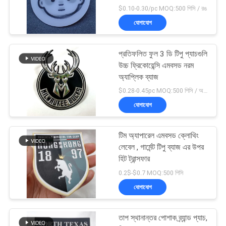
$0.10-0.30/pc MOQ:500 পিসি / রঙ
যোগাযোগ
প্রতিফলিত ফুল 3 ডি টিপু প্যাচগুলি
উচ্চ ফ্রিকোয়েন্সি এমবসড নরম
অ্যাপ্লিক ব্যাজ
$0.28-0.45pc MOQ:500 পিসি / অর্ডার
যোগাযোগ
টিম অ্যাপারেল এমবসড ক্লোথিং
লেবেল , গার্মেন্ট টিপু ব্যাজ এর উপর
হিট ট্রান্সফার
0.2$-$0.7 MOQ:500 পিসি
যোগাযোগ
তাপ স্থানান্তর পোশাক ব্র্যান্ড প্যাচ,