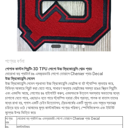
POLICY
পণ্যের বর্ণনা
পোশাক কাস্টম প্রিন্টিং 3D TPU লোগো উচ্চ ফ্রিকোয়েন্সি গোল্ড প্যাচ
দোরোখা বড় প্যাটার্ন রঙ এমব্রয়ডারি লোগো তোয়ালে Chenier প্যাচ Decal
উচ্চ ফ্রিকোয়েন্সি লেবেল
উচ্চ ফ্রিকোয়েন্সি লেবেল প্রধানত উচ্চ ফ্রিকোয়েন্সি ভোল্টেজ বা হট স্ট্যাম্পিং ব্যবহার করে,
বিভিন্ন আকারে প্রিন্ট করা যেতে পারে, সাধারণ অধ্যায় ভোল্টেজের সমস্ত রঙের স্ক্রিন প্রিন্টিং
এবং এমবসিং আছে, লোগোর রঙ হাইলাইট করুন, এমবসডকে উত্তল অবস্থায় অবতলের মধ্যে
চাপানো যেতে পারে, এছাড়াও হতে পারে স্ট্যাম্পিং দ্বারা যৌথ প্রান্ত, পালক বা বাতাস তাদের
মধ্যে রাখা হয়, প্লাস একটি চেইন উত্তোলন, ট্রেডমার্কের একটি সুদৃশ্য এবং সমৃদ্ধ স্বতন্ত্র
চরিত্র হয়ে ওঠে।আমাদের মূল্য কাস্টমাইজড পণ্যের পরিমাণ, স্পেসিফিকেশন এবং ইউনিট
মূল্যের উপর ভিত্তি করে
পণ্যের
দোরোখা বড় প্যাটার্ন রঙ এমব্রয়ডারি লোগো তোয়ালে Chenier প্যাচ Decal
নাম
রঙ,
কাস্টমাইজড