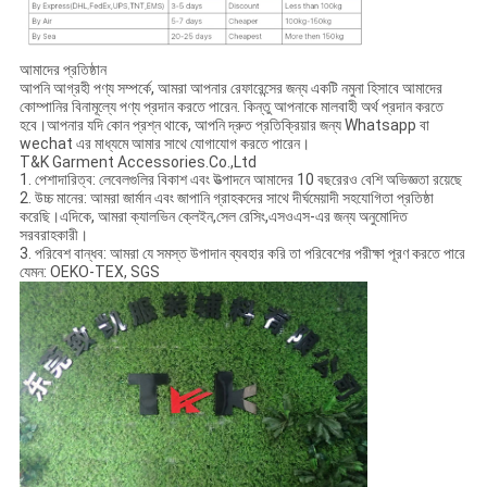
আমাদের প্রতিষ্ঠান
আপনি আগ্রহী পণ্য সম্পর্কে, আমরা আপনার রেফারেন্সের জন্য একটি নমুনা হিসাবে আমাদের
কোম্পানির বিনামূল্যে পণ্য প্রদান করতে পারেন. কিন্তু আপনাকে মালবাহী অর্থ প্রদান করতে
হবে।আপনার যদি কোন প্রশ্ন থাকে, আপনি দ্রুত প্রতিক্রিয়ার জন্য Whatsapp বা
wechat এর মাধ্যমে আমার সাথে যোগাযোগ করতে পারেন।
T&K Garment Accessories.Co.,Ltd
1. পেশাদারিত্ব: লেবেলগুলির বিকাশ এবং উত্পাদনে আমাদের 10 বছরেরও বেশি অভিজ্ঞতা রয়েছে
2. উচ্চ মানের: আমরা জার্মান এবং জাপানি গ্রাহকদের সাথে দীর্ঘমেয়াদী সহযোগিতা প্রতিষ্ঠা
করেছি।এদিকে, আমরা ক্যালভিন ক্লেইন,সেল রেসিং,এসওএস-এর জন্য অনুমোদিত
সরবরাহকারী।
3. পরিবেশ বান্ধব: আমরা যে সমস্ত উপাদান ব্যবহার করি তা পরিবেশের পরীক্ষা পূরণ করতে পারে
যেমন: OEKO-TEX, SGS