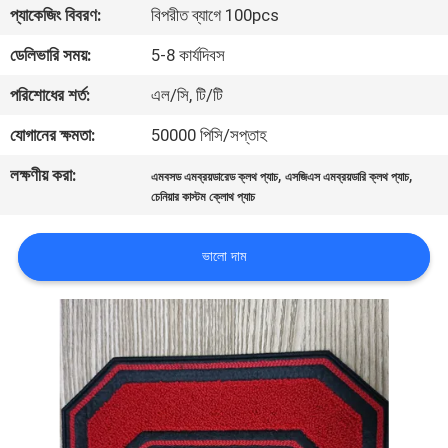
প্যাকেজিং বিবরণ:
বিপরীত ব্যাগে 100pcs
নিয়ন্ত্রণ
ডেলিভারি সময়:
5-8 কার্যদিবস
যোগাযোগ
পরিশোধের শর্ত:
এল/সি, টি/টি
করুন
যোগানের ক্ষমতা:
50000 পিসি/সপ্তাহ
লক্ষণীয় করা:
,
,
এমবসড এমব্রয়ডারেড ক্লথ প্যাচ
এসজিএস এমব্রয়ডারি ক্লথ প্যাচ
উদ্ধৃতির
চেনিয়ার কাস্টম ক্লোথ প্যাচ
জন্য
আবেদন
ভালো দাম
সাইট
ম্যাপ
PRIVACY