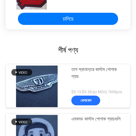
চালিয়ে
শীর্ষ পণ্য
তাপ স্থানান্তর কাস্টম পোশাক
প্যাচ
$0.15-$0.30/pc MOQ:1000pcs
যোগাযোগ
এমবসড কাস্টম পোশাক প্যাচগুলি