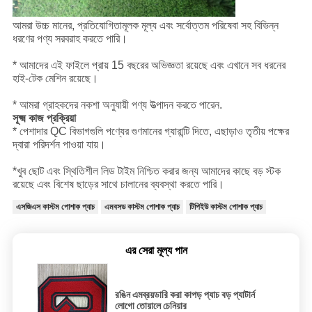
আমরা উচ্চ মানের, প্রতিযোগিতামূলক মূল্য এবং সর্বোত্তম পরিষেবা সহ বিভিন্ন
ধরণের পণ্য সরবরাহ করতে পারি।
* আমাদের এই ফাইলে প্রায় 15 বছরের অভিজ্ঞতা রয়েছে এবং এখানে সব ধরনের
হাই-টেক মেশিন রয়েছে।
* আমরা গ্রাহকদের নকশা অনুযায়ী পণ্য উত্পাদন করতে পারেন.
সূক্ষ্ম কাজ প্রক্রিয়া
* পেশাদার QC বিভাগগুলি পণ্যের গুণমানের গ্যারান্টি দিতে, এছাড়াও তৃতীয় পক্ষের
দ্বারা পরিদর্শন পাওয়া যায়।
*খুব ছোট এবং স্থিতিশীল লিড টাইম নিশ্চিত করার জন্য আমাদের কাছে বড় স্টক
রয়েছে এবং বিশেষ ছাড়ের সাথে চালানের ব্যবস্থা করতে পারি।
এসজিএস কাস্টম পোশাক প্যাচ
এমবসড কাস্টম পোশাক প্যাচ
টিপিইউ কাস্টম পোশাক প্যাচ
এর সেরা মূল্য পান
রঙিন এমব্রয়ডারি করা কাপড় প্যাচ বড় প্যাটার্ন
লোগো তোয়ালে চেনিয়ার