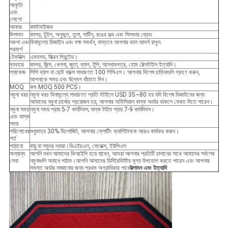
আকৃতি
এবং
লোগো
আকার
কাস্টমাইজড
উপাদান
কাপড়, টুইল, অনুভূত, তুলা, সাটিন, রঙের ডল্ড এবং সিলভার থ্রেড
নকশা এবং
বিনামূল্যে ডিজাইন এবং দক্ষ সমর্থন, বাস্তবে আপনার ভাল আদর্শ রাখুন.
পরামর্শ
টেকনিক্স
এমবসড, স্ক্রিন প্রিন্টেড।
ব্যবহার
কাপড়, জিন্স, খেলনা, জুতা, ব্যাগ, টুপি, আসবাবপত্র, হোম টেক্সটাইল ইত্যাদি।
প্যাকেজ
পিপি ব্যাগ বা ছোট বাক্সে সাধারণত 100 পিসিএস। আপনার বিশেষ চাহিদাগুলি গ্রহণ করুন,
আপনাকে সময় এবং উদ্বেগ বাঁচাতে দিন।
MOQ
কম MOQ 500 PCS।
নমুনা খরচ
নমুনা খরচ বিনামূল্যে.সাধারণত প্রতি স্টাইলে USD 35~80 হয় যদি বিশেষ ডিজাইনের জন্য
আমাদের নমুনা চার্জের প্রয়োজন হয়, আপনার অফিসিয়াল বাল্ক অর্ডার থাকলে ফেরত দিতে পারেন।
নমুনা সময়
নমুনা সময় প্রায় 5-7 কার্যদিবস; বাল্ক টাইম প্রায় 7-9 কার্যদিবস।
এবং বাল্ক
সময়
পরিশোধের
শুধুমাত্র 30% ডিপোজিট, আপনার ফ্লোটিং ক্যাপিটালকে আরও কার্যকর করুন।
শর্ত
পাঠানো
বায়ু বা সমুদ্র দ্বারা।ডিএইচএল, ফেডেক্স, ইউপিএস
অন্যান্য
আপনি যখন আমাদের ভিআইপি হয়ে যাবেন, আমরা আপনার প্রতিটি চালানের সাথে আমাদের সর্বশেষ
সেবা
নমুনাগুলি অবাধে পাঠাব।আপনি আমাদের ডিস্ট্রিবিউটর মূল্য উপভোগ করতে পারেন এবং আপনার
সমস্ত অর্ডার সাজানোর জন্য প্রথম অগ্রাধিকার পাবে
উত্পাদন এবং ইত্যাদি