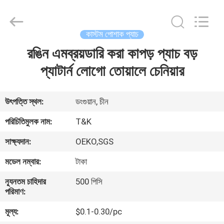
T&K
Garment
Accessories
Co.,Ltd.
All
কাস্টম পোশাক প্যাচ
Rights
Reserved.
রঙিন এমব্রয়ডারি করা কাপড় প্যাচ বড়
বাড়ি
প্যাটার্ন লোগো তোয়ালে চেনিয়ার
পণ্য
উৎপত্তি স্থল:
ডংগুয়ান, চীন
আমাদের
পরিচিতিমুলক নাম:
T&K
সম্পর্কে
সাক্ষ্যদান:
OEKO,SGS
মডেল নম্বার:
টাকা
কারখানা
ন্যূনতম চাহিদার
500 পিসি
ভ্রমণ
পরিমাণ:
মূল্য:
$0.1-0.30/pc
মান