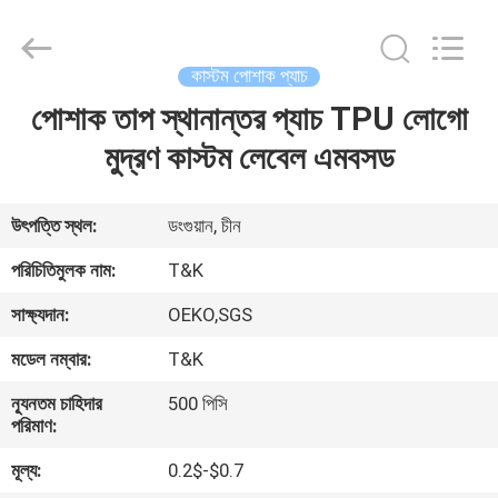
T&K
Garment
Accessories
Co.,Ltd.
All
কাস্টম পোশাক প্যাচ
Rights
Reserved.
পোশাক তাপ স্থানান্তর প্যাচ TPU লোগো
বাড়ি
মুদ্রণ কাস্টম লেবেল এমবসড
পণ্য
উৎপত্তি স্থল:
ডংগুয়ান, চীন
আমাদের
পরিচিতিমুলক নাম:
T&K
সম্পর্কে
সাক্ষ্যদান:
OEKO,SGS
মডেল নম্বার:
T&K
কারখানা
ন্যূনতম চাহিদার
500 পিসি
ভ্রমণ
পরিমাণ:
মূল্য:
0.2$-$0.7
মান