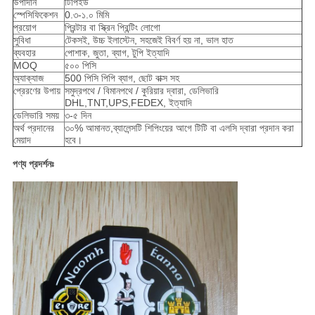
উপাদান
টিপিইউ
স্পেসিফিকেশন
0.৩-১.০ মিমি
প্রয়োগ
প্রিন্টার বা স্ক্রিন প্রিন্টিং লোগো
সুবিধা
টেকসই, উচ্চ ইলাস্টেন, সহজেই বিবর্ণ হয় না, ভাল হাত
ব্যবহার
পোশাক, জুতা, ব্যাগ, টুপি ইত্যাদি
MOQ
৫০০ পিসি
অ্যাক্যাজ
500 পিসি পিপি ব্যাগ, ছোট বাক্স সহ
প্রেরণের উপায়
সমুদ্রপথে / বিমানপথে / কুরিয়ার দ্বারা, ডেলিভারি
DHL,TNT,UPS,FEDEX, ইত্যাদি
ডেলিভারি সময়
৩-৫ দিন
অর্থ প্রদানের
৩০% আমানত,ব্যালেন্সটি শিপিংয়ের আগে টিটি বা এলসি দ্বারা প্রদান করা
মেয়াদ
হবে।
পণ্য প্রদর্শনঃ