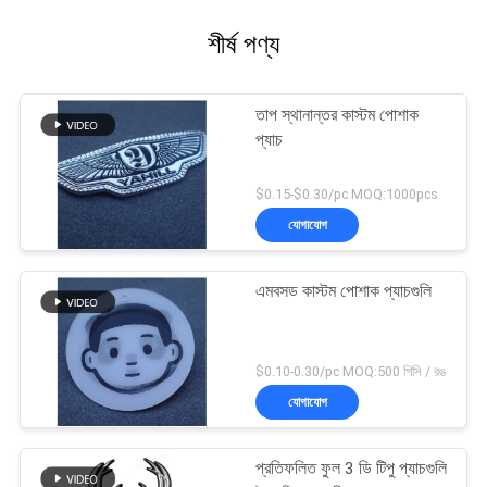
শীর্ষ পণ্য
তাপ স্থানান্তর কাস্টম পোশাক
প্যাচ
$0.15-$0.30/pc MOQ:1000pcs
যোগাযোগ
এমবসড কাস্টম পোশাক প্যাচগুলি
$0.10-0.30/pc MOQ:500 পিসি / রঙ
যোগাযোগ
প্রতিফলিত ফুল 3 ডি টিপু প্যাচগুলি