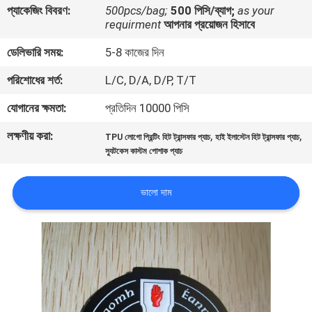
প্যাকেজিং বিবরণ:
500pcs/bag;
500 পিসি/ব্যাগ;
as your
নিয়ন্ত্রণ
requirment
আপনার প্রয়োজন হিসাবে
ডেলিভারি সময়:
5-8 কাজের দিন
যোগাযোগ
পরিশোধের শর্ত:
L/C, D/A, D/P, T/T
করুন
যোগানের ক্ষমতা:
প্রতিদিন 10000 পিসি
উদ্ধৃতির
লক্ষণীয় করা:
,
,
TPU লোগো প্রিন্টিং হিট ট্রান্সফার প্যাচ
হাই ইলাস্টেন হিট ট্রান্সফার প্যাচ
জন্য
স্যুটকেস কাস্টম পোশাক প্যাচ
আবেদন
ভালো দাম
সাইট
ম্যাপ
PRIVACY