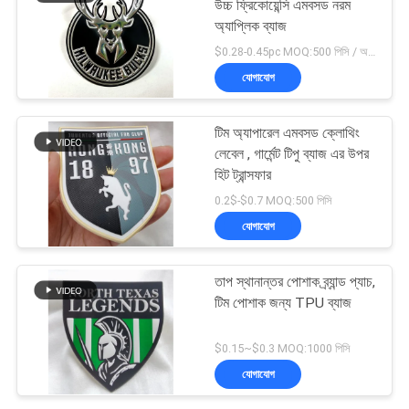
উচ্চ ফ্রিকোয়েন্সি এমবসড নরম
অ্যাপ্লিক ব্যাজ
$0.28-0.45pc MOQ:500 পিসি / অর্ডার
যোগাযোগ
টিম অ্যাপারেল এমবসড ক্লোথিং
লেবেল , গার্মেন্ট টিপু ব্যাজ এর উপর
হিট ট্রান্সফার
0.2$-$0.7 MOQ:500 পিসি
যোগাযোগ
তাপ স্থানান্তর পোশাক ব্র্যান্ড প্যাচ,
টিম পোশাক জন্য TPU ব্যাজ
$0.15~$0.3 MOQ:1000 পিসি
যোগাযোগ