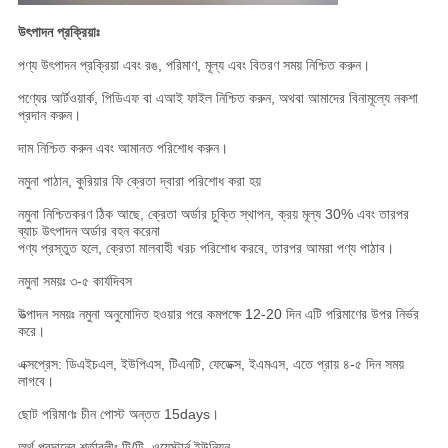
উৎপাদন প্রক্রিয়াঃ
পণ্য উৎপাদন প্রক্রিয়া এবং রঙ, পরিমাণ, মূল্য এবং বিতরণ সময় নিশ্চিত করুন।
পণ্যের আর্টওয়ার্ক, পিডিএফ বা এআই ফাইল নিশ্চিত করুন, অথবা আমাদের বিনামূল্যে নকশা
প্রদান করুন।
দাম নিশ্চিত করুন এবং আমানত পরিশোধ করুন।
নমুনা পাঠান, কুরিয়ার ফি ক্রেতা দ্বারা পরিশোধ করা হয়
নমুনা নিশ্চিতকরণ ঠিক আছে, ক্রেতা অর্ডার চুক্তি স্থাপন, ক্রয় মূল্য 30% এবং তারপর
ব্যাচ উৎপাদন অর্ডার বহন করেনা
পণ্য প্রস্তুত হলে, ক্রেতা মালবাহী খরচ পরিশোধ করবে, তারপর আমরা পণ্য পাঠাব।
নমুনা সময়ঃ ৩-৫ কার্যদিবস
উত্পাদন সময়ঃ নমুনা অনুমোদিত হওয়ার পরে কমপক্ষে 12-20 দিন এটি পরিমাণের উপর নির্ভর
করে।
এক্সপ্রেস: ডিএইচএল, ইউপিএস, টিএনটি, ফেডেক্স, ইএমএস, এতে প্রায় ৪-৫ দিন সময়
লাগবে।
ছোট পরিমাণঃ চীন পোস্ট অন্তত 15days।
অর্থ প্রদানের শর্তাবলীঃ টি/টি, ওয়েস্টার্ন ইউনিয়ন