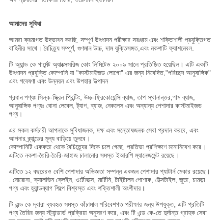
আমাদের সুবিধা
আমরা ক্রমাগত উদ্ভাবন করছি, সম্পূর্ণ উৎপাদন পরীক্ষার সরঞ্জাম এবং শক্তিশালী প্রযুক্তিগত
বাহিনীর সাথে। বৈচিত্র্য সম্পূর্ণ, গুণমান উচ্চ, দাম যুক্তিসঙ্গত,এবং নকশাটি ফ্যাশনেবল.
টি অ্যান্ড কে গার্মেন্ট অ্যাক্সেসরিজ কোং লিমিটেড ২০০৯ সালে প্রতিষ্ঠিত হয়েছিল। এটি একটি
উৎপাদন প্রযুক্তি কোম্পানি যা "কাস্টমাইজড লোগো" এর জন্য নিবেদিত,"পরিচ্ছদ আনুষাঙ্গিক"
এবং গবেষণা এবং উন্নয়ন এবং উপহার উত্পাদন
প্রধান পণ্যঃ সিল্ক-স্ক্রিন প্রিন্টিং, উচ্চ-ফ্রিকোয়েন্সি ব্যাজ, তাপ স্থানান্তর,গাম ব্যাজ,
আনুষাঙ্গিক পণ্যঃ বোনা লেবেল, ট্যাগ, ব্যাজ, নেকলেস এবং অন্যান্য পেশাদার কাস্টমাইজড
পণ্য।
এর সকল কর্মচারী আপনাকে সুবিধাজনক, দক্ষ এবং সন্তোষজনক সেবা প্রদান করবে, এবং
আপনার ব্র্যান্ডের মূল্য বাড়িয়ে তুলবে।
কোম্পানিটি এককতা থেকে বৈচিত্র্যের দিকে চলে গেছে, প্রতিভা প্রশিক্ষণে মনোনিবেশ করে।
এটিতে নকশা-তৈরি-তৈরি-জাহাজ চালানোর সমস্ত ইআরপি ম্যানেজমেন্ট রয়েছে।
এটিতে ১২ বছরেরও বেশি পেশাদার অভিজ্ঞতা সম্পন্ন একজন পেশাদার প্যাটার্ন মেকার রয়েছে।
: নোরোনা, ক্যালভিন ক্লেইন, ওর্টোভক্স, মার্টিনি, টাইটালন পোশাক, টেক্সটাইল, জুতা, চামড়া
পণ্য এবং হ্যান্ডব্যাগ শিল্পে বিশ্বস্ত এবং শক্তিশালী অংশীদার।
টি এন্ড কে দ্বারা ব্যবহৃত সমস্ত কাঁচামাল পরিবেশগত পরীক্ষার জন্য উপযুক্ত, এটি প্রতিটি
পণ্য তৈরির জন্য স্ট্যান্ডার্ড প্রক্রিয়া অনুসরণ করে, এবং টি এন্ড কে-তে দুর্দান্ত গ্রাহক সেবা