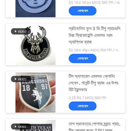
$0.10-0.30/pc MOQ:500 পিসি / রঙ
যোগাযোগ
প্রতিফলিত ফুল 3 ডি টিপু প্যাচগুলি
উচ্চ ফ্রিকোয়েন্সি এমবসড নরম
অ্যাপ্লিক ব্যাজ
$0.28-0.45pc MOQ:500 পিসি / অর্ডার
যোগাযোগ
টিম অ্যাপারেল এমবসড ক্লোথিং
লেবেল , গার্মেন্ট টিপু ব্যাজ এর উপর
হিট ট্রান্সফার
0.2$-$0.7 MOQ:500 পিসি
যোগাযোগ
তাপ স্থানান্তর পোশাক ব্র্যান্ড প্যাচ,
টিম পোশাক জন্য TPU ব্যাজ