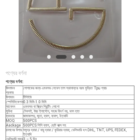
POLICY
পণ্যের বর্ণনা
পণ্যের বর্ণনা:
উৎপাদন
পোশাকের জন্য এমবসড লেবেল তাপ স্থানান্তর নরম মুদ্রিত Tpu প্যাচ
প্রকার
উপাদান
টিপিইউ
স্পেসিফিকেশন
0.3 মিমি-1.0 মিমি
আবেদন
এমবসড বা স্ক্রিন প্রিন্টিং লোগো
সুবিধা
টেকসই, উচ্চ ইলাস্টেন, সহজ বিবর্ণ নয়, ভাল হাত
ব্যবহার
জামাকাপড়, জুতা, ব্যাগ, ক্যাপ, ইত্যাদি
MOQ
500PCS
Aackage
500PCS পিপি ব্যাগ, ছোট বাক্স সহ
চালানের উপায়
সমুদ্র দ্বারা / বায়ু দ্বারা / কুরিয়ার দ্বারা, ডেলিভারি হল DHL, TNT, UPS, FEDEX,
ইত্যাদি
ডেলিভারি সময়
3 ~ 5 দিন