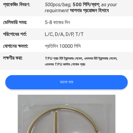
প্যাকেজিং বিবরণ:
500pcs/bag;
500 পিসি/ব্যাগ;
as your
নিয়ন্ত্রণ
requirment
আপনার প্রয়োজন হিসাবে
ডেলিভারি সময়:
5-8 কাজের দিন
যোগাযোগ
পরিশোধের শর্ত:
L/C, D/A, D/P, T/T
করুন
যোগানের ক্ষমতা:
প্রতিদিন 10000 পিসি
উদ্ধৃতির
লক্ষণীয় করা:
,
,
TPU প্যাচ হিট ট্রান্সফার লেবেল
এমবসড হিট ট্রান্সফার লেবেল
জন্য
এমবসড TPU কাস্টম পোশাক প্যাচ
আবেদন
ভালো দাম
সাইট
ম্যাপ
PRIVACY