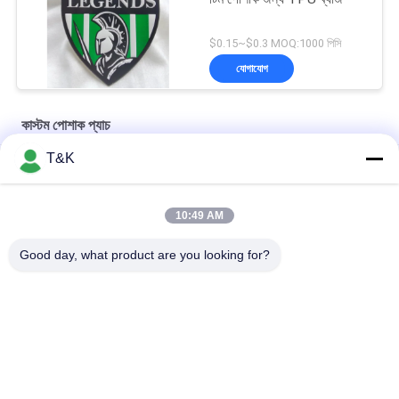
$0.15~$0.3 MOQ:1000 পিসি
যোগাযোগ
কাস্টম পোশাক প্যাচ
T&K
ক্রীড়া পরা জন্য টেকসই কাস্টম পোশাক প্যাচ
প্রিন্টিং লোগো হিট ট্রান্সফার TPU প্যাচ বিখ্যাত ব্র্যান্ডের জন্য প্রধান লোগো
10:49 AM
টেকসই ইনজেকশন 3 ডি মুদ্রিত কাস্টম পোশাক প্যাচগুলি
Good day, what product are you looking for?
সব
পোশাক ট্যাগ লেবেল
স্ক্রিন প্রিন্টিং পোশাক লেবেল
সিলিকন তাপ স্থানান্তর 