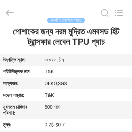
T&K
Garment
Accessories
Co.,Ltd.
All
কাস্টম পোশাক প্যাচ
Rights
Reserved.
পোশাকের জন্য নরম মুদ্রিত এমবসড হিট
বাড়ি
ট্রান্সফার লেবেল TPU প্যাচ
পণ্য
উৎপত্তি স্থল:
ডংগুয়ান, চীন
আমাদের
পরিচিতিমুলক নাম:
T&K
সম্পর্কে
সাক্ষ্যদান:
OEKO,SGS
মডেল নম্বার:
T&K
কারখানা
ন্যূনতম চাহিদার
500 পিসি
ভ্রমণ
পরিমাণ:
মূল্য:
0.2$-$0.7
মান