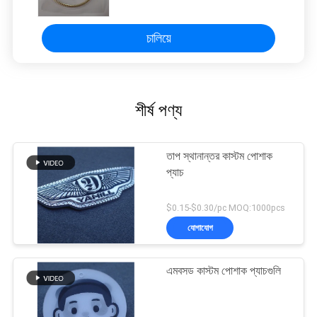
চালিয়ে
শীর্ষ পণ্য
তাপ স্থানান্তর কাস্টম পোশাক
প্যাচ
$0.15-$0.30/pc MOQ:1000pcs
যোগাযোগ
এমবসড কাস্টম পোশাক প্যাচগুলি