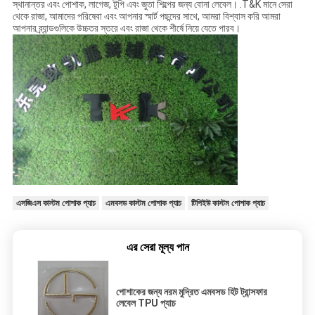
স্থানান্তর এবং পোশাক, লাগেজ, টুপি এবং জুতা শিল্পের জন্য বোনা লেবেল। .T&K মানে সেরা
থেকে রাজা, আমাদের পরিষেবা এবং আপনার স্মার্ট পছন্দের সাথে, আমরা বিশ্বাস করি আমরা
আপনার ব্র্যান্ডগুলিকে উচ্চতর স্তরে এবং রাজা থেকে শীর্ষে নিয়ে যেতে পারব।
এসজিএস কাস্টম পোশাক প্যাচ
এমবসড কাস্টম পোশাক প্যাচ
টিপিইউ কাস্টম পোশাক প্যাচ
এর সেরা মূল্য পান
পোশাকের জন্য নরম মুদ্রিত এমবসড হিট ট্রান্সফার
লেবেল TPU প্যাচ