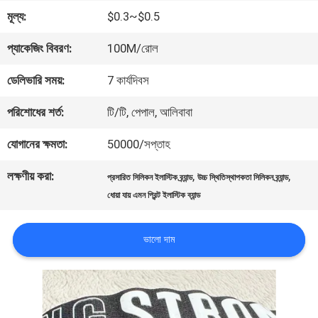
মূল্য:
$0.3~$0.5
মান
প্যাকেজিং বিবরণ:
100M/রোল
নিয়ন্ত্রণ
ডেলিভারি সময়:
7 কার্যদিবস
যোগাযোগ
পরিশোধের শর্ত:
টি/টি, পেপাল, আলিবাবা
করুন
যোগানের ক্ষমতা:
50000/সপ্তাহ
লক্ষণীয় করা:
,
,
প্রসারিত সিলিকন ইলাস্টিক ব্র্যান্ড
উচ্চ স্থিতিস্থাপকতা সিলিকন ব্র্যান্ড
উদ্ধৃতির
ধোয়া যায় এমন প্রিন্ট ইলাস্টিক ব্যান্ড
জন্য
ভালো দাম
আবেদন
সাইট