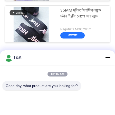
35MM মুদ্রিত ইলাস্টিক ব্যান্ড
স্ক্রীন প্রিন্টিং লোগো অন ব্যান্ড
Negotiate MOQ:200m
যোগাযোগ
মুদ্রিত ইলাস্টিক ব্যান্ড
T&K
কাস্টমাইজড নন ইলাস্টিক এমব্রয়ডারি পলিয়েস্টার ওয়েবিং স্ট্র্যাপগুলি
10:36 AM
রঙিন লোগো নাইলন 5 সেমি মুদ্রিত ইলাস্টিক ব্যান্ড
Good day, what product are you looking for?
পোশাকের জন্য নাইলন বোনা জ্যাকার্ড ইলাস্টিক ব্রা স্ট্র্যাপস
সব