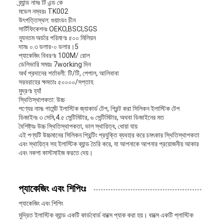
ব্র্যান্ড নামঃ টি এন্ড কে
মডেল নম্বরঃ TK002
উৎপত্তিস্থল: গুয়াংডং চীন
সার্টিফিকেশনঃ OEKO,BSCI,SGS
ন্যূনতম অর্ডার পরিমাণঃ ৫০০ মিলিয়ন
দামঃ ০.৩ ডলার-০ ডলার।5
প্যাকেজিং বিবরণঃ 100M/ রোল
ডেলিভারি সময়ঃ 7working দিন
অর্থ প্রদানের শর্তাবলী: টি/টি, পেপাল, আলিবাবা
সরবরাহের ক্ষমতাঃ ৫০০০০/সপ্তাহ
মুদ্রণঃ হ্যাঁ
স্থিতিস্থাপকতা: উচ্চ
পণ্যের নামঃ গার্মেন্ট ইলাস্টিক জ্যাকার্ড টেপ, প্রিন্ট করা সিলিকন ইলাস্টিক টেপ
ডিজাইনঃ ৩ সেমি,4.৫ সেন্টিমিটার, ৬ সেন্টিমিটার, অথবা ডিজাইনের মত
বৈশিষ্ট্যঃ উচ্চ স্থিতিস্থাপকতা, ভাল স্থায়িত্ব, ধোয়া যায়
এই পণ্যটি উচ্চমানের সিলিকন প্রিন্টিং প্রযুক্তি ব্যবহার করে চমৎকার স্থিতিস্থাপকতা
এবং স্থায়িত্ব সহ ইলাস্টিক ব্যান্ড তৈরি করে, যা আপনাকে আপনার প্রয়োজনীয় আকার
এবং নকশা কাস্টমাইজ করতে দেয়।
প্যাকেজিং এবং শিপিংঃ
প্যাকেজিং এবং শিপিং
মুদ্রিত ইলাস্টিক ব্যান্ড একটি কার্ডবোর্ড বাক্সে প্যাক করা হয়। বাক্সে একটি প্লাস্টিক