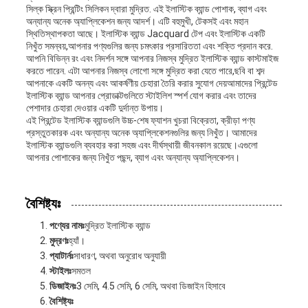
সিল্ক স্ক্রিন প্রিন্টিং সিলিকন দ্বারা মুদ্রিত. এই ইলাস্টিক ব্যান্ড পোশাক, ব্যাগ এবং
অন্যান্য অনেক অ্যাপ্লিকেশন জন্য আদর্শ। এটি বহুমুখী, টেকসই এবং মহান
স্থিতিস্থাপকতা আছে। ইলাস্টিক ব্যান্ড Jacquard টেপ এবং ইলাস্টিক একটি
নিখুঁত সমন্বয়,আপনার পণ্যগুলির জন্য চমৎকার প্রসারিততা এবং শক্তি প্রদান করে.
আপনি বিভিন্ন রং এবং নিদর্শন সঙ্গে আপনার নিজস্ব মুদ্রিত ইলাস্টিক ব্যান্ড কাস্টমাইজ
করতে পারেন. এটা আপনার নিজস্ব লোগো সঙ্গে মুদ্রিত করা যেতে পারে,ছবি বা শব্দ
আপনাকে একটি অনন্য এবং আকর্ষণীয় চেহারা তৈরি করার সুযোগ দেয়আমাদের প্রিন্টেড
ইলাস্টিক ব্যান্ড আপনার প্রোডাক্টগুলিতে স্টাইলিশ স্পর্শ যোগ করার এবং তাদের
পেশাদার চেহারা দেওয়ার একটি দুর্দান্ত উপায়।
এই প্রিন্টেড ইলাস্টিক ব্যান্ডগুলি উচ্চ-শেষ ফ্যাশন খুচরা বিক্রেতা, ক্রীড়া পণ্য
প্রস্তুতকারক এবং অন্যান্য অনেক অ্যাপ্লিকেশনগুলির জন্য নিখুঁত। আমাদের
ইলাস্টিক ব্যান্ডগুলি ব্যবহার করা সহজ এবং দীর্ঘস্থায়ী জীবনকাল রয়েছে।এগুলো
আপনার পোশাকের জন্য নিখুঁত পছন্দ, ব্যাগ এবং অন্যান্য অ্যাপ্লিকেশন।
বৈশিষ্ট্যঃ
পণ্যের নামঃ
মুদ্রিত ইলাস্টিক ব্যান্ড
মুদ্রণঃ
হ্যাঁ।
প্যাটার্নঃ
সাধারণ, অথবা অনুরোধ অনুযায়ী
স্টাইলঃ
সমতল
ডিজাইনঃ
3 সেমি, 4.5 সেমি, 6 সেমি, অথবা ডিজাইন হিসাবে
বৈশিষ্ট্যঃ