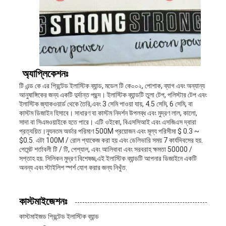
অ্যাপ্লিকেশনঃ
টি এন্ড কে এর প্রিন্টেড ইলাস্টিক ব্যান্ড, মডেল টি কে০০২, পোশাক, ব্যাগ এবং অন্যান্য
আনুষাঙ্গিকের জন্য একটি দুর্দান্ত পছন্দ। ইলাস্টিক ব্যান্ডটি তুলা টেপ, পলিস্টার টেপ এবং
ইলাস্টিক জ্যাকওয়ার্ড থেকে তৈরি,এবং 3 সেমি পাওয়া যায়, 4.5 সেমি, 6 সেমি, বা
কাস্টম ডিজাইন হিসাবে। সাধারণ বা কাস্টম নিদর্শন উপলব্ধ এবং মুদ্রণ লাল, কালো,
সাদা বা সিএমওয়াইকে হতে পারে। এটি ওইকো, বিএসসিআই এবং এসজিএস দ্বারা
প্রত্যয়িত।ন্যূনতম অর্ডার পরিমাণ 500M প্রয়োজন এবং মূল্য পরিসীমা $ 0.3 ~
$0.5. এটা 100M / রোল প্যাকেজ করা হয় এবং ডেলিভারি সময় 7 কার্যদিবসের হয়.
পেমেন্ট শর্তাবলী টি / টি, পেপ্যাল, এবং আলিবাবা এবং সরবরাহ ক্ষমতা 50000 /
সপ্তাহ হয়. সিলিকন মুদ্রণ বিশেষজ্ঞ,এই ইলাস্টিক ব্যান্ডটি আপনার ডিজাইনে একটি
অনন্য এবং স্টাইলিশ স্পর্শ যোগ করার জন্য নিখুঁত.
কাস্টমাইজেশনঃ
কাস্টমাইজড প্রিন্টেড ইলাস্টিক ব্যান্ড