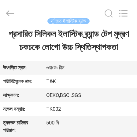
2026
T&K
Garment
Accessories
মুদ্রিত ইলাস্টিক ব্যান্ড
Co.,Ltd.
All
প্রসারিত সিলিকন ইলাস্টিক ব্র্যান্ড টেপ মুদ্রণ
বাড়ি
Rights
Reserved.
চকচকে লোগো উচ্চ স্থিতিস্থাপকতা
পণ্য
উৎপত্তি স্থল:
গুয়াংডং চীন
আমাদের
পরিচিতিমুলক নাম:
T&K
সম্পর্কে
সাক্ষ্যদান:
OEKO,BSCI,SGS
মডেল নম্বার:
TK002
কারখানা
ন্যূনতম চাহিদার
500 মি
ভ্রমণ
পরিমাণ: