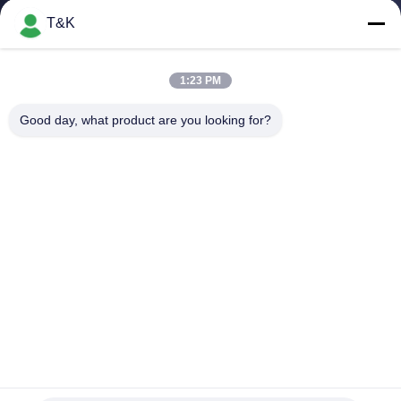
নিয়ন্ত্রণ
T&K
যোগাযোগ
1:23 PM
করুন
Good day, what product are you looking for?
উদ্ধৃতির
জন্য
আবেদন
সাইট
ম্যাপ
PRIVACY
মিড ভাঁজ ফ্রি ডিজাইন পিভিসি প্রিন্টেবল আয়রণ অন লেবেল