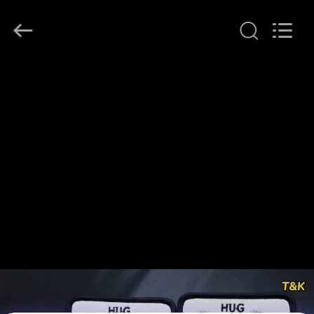
T&K
Garment
Accessories
Co.,Ltd.
All
Rights
Reserved.
বাড়ি
পণ্য
আমাদের
সম্পর্কে
কারখানা
ভ্রমণ
মান