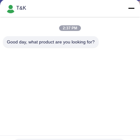
নিয়ন্ত্রণ
T&K
যোগাযোগ
2:37 PM
করুন
Good day, what product are you looking for?
উদ্ধৃতির
জন্য
আবেদন
সাইট
ম্যাপ
PRIVACY
বিভিন্ন রঙের পোশাকের জন্য কাস্টমাইজড হাই ফ্রিকোয়েন্সি টিপিইউ প্যাচ