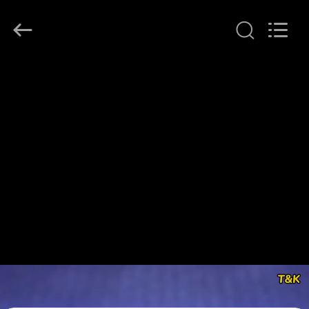
T&K
Garment
Accessories
Co.,Ltd.
All
Rights
Reserved.
বাড়ি
পণ্য
আমাদের
সম্পর্কে
কারখানা
ভ্রমণ
মান