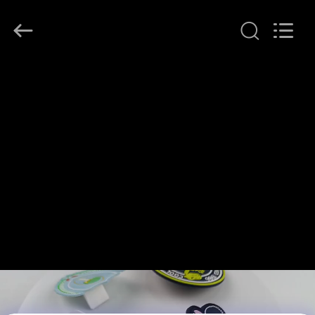
T&K
Garment
Accessories
Co.,Ltd.
All
Rights
Reserved.
বাড়ি
পণ্য
আমাদের
সম্পর্কে
কারখানা
ভ্রমণ
মান