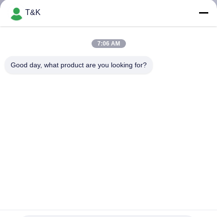
নিয়ন্ত্রণ
T&K
যোগাযোগ
7:06 AM
করুন
Good day, what product are you looking for?
উদ্ধৃতির
জন্য
আবেদন
সাইট
ম্যাপ
PRIVACY
3 ডি কার্টন এনিমেল ডাই কাট ওডিএম লোগো পোশাকের লেবেল