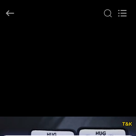
T&K
Garment
Accessories
Co.,Ltd.
All
Rights
Reserved.
বাড়ি
পণ্য
আমাদের
সম্পর্কে
কারখানা
ভ্রমণ
মান