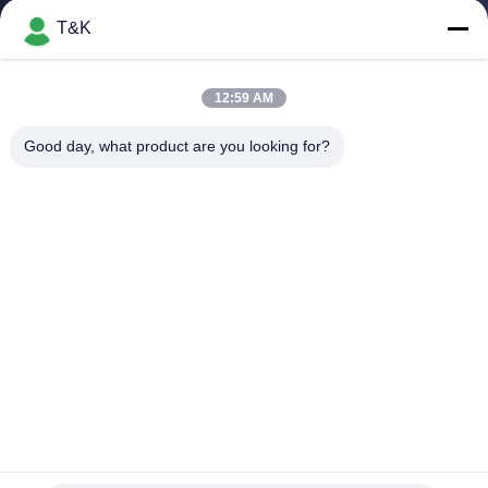
নিয়ন্ত্রণ
T&K
যোগাযোগ
12:59 AM
করুন
Good day, what product are you looking for?
উদ্ধৃতির
জন্য
আবেদন
সাইট
ম্যাপ
PRIVACY
3D প্রভাব ODM মুদ্রিত পোশাক লেবেল উচ্চ ঘনত্ব মুদ্রণ সিলিকন