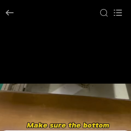
T&K
Garment
Accessories
Co.,Ltd.
All
Rights
Reserved.
বাড়ি
পণ্য
আমাদের
সম্পর্কে
কারখানা
ভ্রমণ
মান