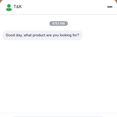
নিয়ন্ত্রণ
T&K
যোগাযোগ
9:53 AM
করুন
Good day, what product are you looking for?
উদ্ধৃতির
জন্য
আবেদন
সাইট
ম্যাপ
PRIVACY
জ্যাকেটের জন্য উচ্চ ফ্রিকোয়েন্সি TPU কাস্টম হিট ট্রান্সফার প্যাচ