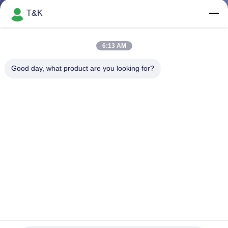
নিয়ন্ত্রণ
T&K
যোগাযোগ
6:13 AM
করুন
Good day, what product are you looking for?
উদ্ধৃতির
জন্য
আবেদন
সাইট
ম্যাপ
PRIVACY
কাস্টম টি শার্ট প্যাচ সিল্ক স্ক্রীন প্রিন্টেড হিট ট্রান্সফার সিলিকন কোটের জন্য