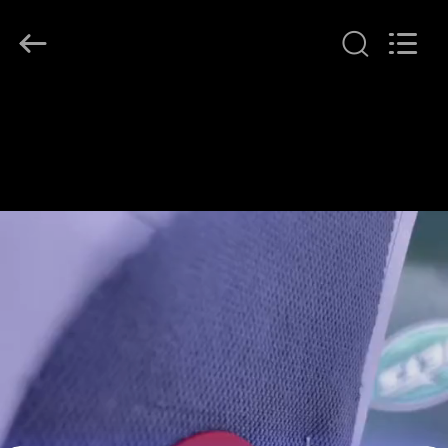
T&K
Garment
Accessories
Co.,Ltd.
All
Rights
Reserved.
বাড়ি
পণ্য
আমাদের
সম্পর্কে
কারখানা
ভ্রমণ
মান