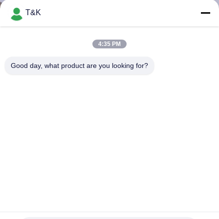
নিয়ন্ত্রণ
T&K
যোগাযোগ
4:35 PM
করুন
Good day, what product are you looking for?
উদ্ধৃতির
জন্য
আবেদন
সাইট
ম্যাপ
PRIVACY
কাপড়ের জন্য এমবসড সিলিকন ই এম ডিজাইন প্যাচগুলি