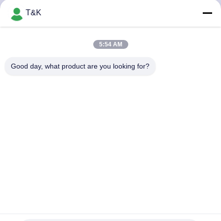
নিয়ন্ত্রণ
T&K
যোগাযোগ
5:54 AM
করুন
Good day, what product are you looking for?
উদ্ধৃতির
জন্য
আবেদন
সাইট
ম্যাপ
PRIVACY
ধোয়াযোগ্য তাপ স্থানান্তর 0.6 মিমি কাপড়ের নাম প্যাচগুলি