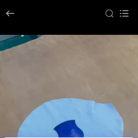
T&K
Garment
Accessories
Co.,Ltd.
All
Rights
Reserved.
বাড়ি
পণ্য
আমাদের
সম্পর্কে
কারখানা
ভ্রমণ
মান