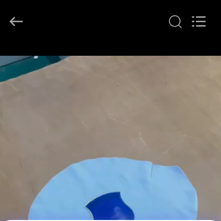
T&K
Garment
Accessories
Co.,Ltd.
All
Rights
Reserved.
বাড়ি
পণ্য
আমাদের
সম্পর্কে
কারখানা
ভ্রমণ
মান