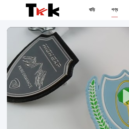
বাড়ি
পণ্য